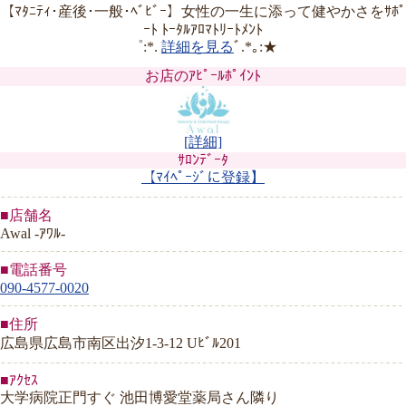
【ﾏﾀﾆﾃｨ･産後･一般･ﾍﾞﾋﾞｰ】女性の一生に添って健やかさをｻﾎﾟ
ｰﾄ ﾄｰﾀﾙｱﾛﾏﾄﾘｰﾄﾒﾝﾄ
゜:*.
詳細を見る
ﾞ.*｡:★
お店のｱﾋﾟｰﾙﾎﾟｲﾝﾄ
[詳細]
ｻﾛﾝﾃﾞｰﾀ
【ﾏｲﾍﾟｰｼﾞに登録】
■店舗名
Awal -ｱﾜﾙ-
■電話番号
090-4577-0020
■住所
広島県広島市南区出汐1-3-12 Uﾋﾞﾙ201
■ｱｸｾｽ
大学病院正門すぐ 池田博愛堂薬局さん隣り