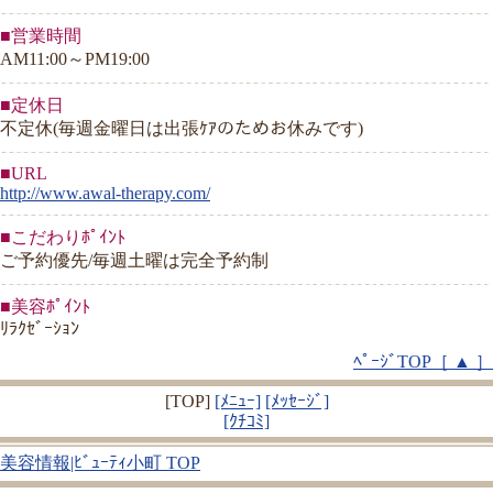
■営業時間
AM11:00～PM19:00
■定休日
不定休(毎週金曜日は出張ｹｱのためお休みです)
■URL
http://www.awal-therapy.com/
■こだわりﾎﾟｲﾝﾄ
ご予約優先/毎週土曜は完全予約制
■美容ﾎﾟｲﾝﾄ
ﾘﾗｸｾﾞｰｼｮﾝ
ﾍﾟｰｼﾞTOP［ ▲ ］
[TOP]
[ﾒﾆｭｰ]
[ﾒｯｾｰｼﾞ]
[ｸﾁｺﾐ]
美容情報|ﾋﾞｭｰﾃｨ小町 TOP