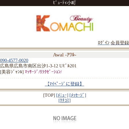
ﾋﾞｭｰﾃｨ小町
ﾛｸﾞｲﾝ
会員登録
Awal -ｱﾜﾙ-
090-4577-0020
広島県広島市南区出汐1-3-12 Uﾋﾞﾙ201
[美容ｼﾞｬﾝﾙ]
ﾏｯｻｰｼﾞ/ﾘﾗｸｾﾞｰｼｮﾝ/
【ﾏｲﾍﾟｰｼﾞに登録】
[TOP]
[ﾒﾆｭｰ]
[ﾒｯｾｰｼﾞ]
[ｸﾁｺﾐ]