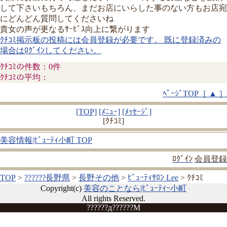
して下さいもちろん、まだお店にいらした事のない方もお店宛
にどんどん質問してくださいね
貴女の声が更なるｻｰﾋﾞｽ向上に繋がります
ｸﾁｺﾐ掲示板の投稿には会員登録が必要です。 既に登録済みの
場合はﾛｸﾞｲﾝしてください。
ｸﾁｺﾐの件数：0件
ｸﾁｺﾐの平均：
ﾍﾟｰｼﾞTOP［ ▲ ］
[TOP]
[ﾒﾆｭｰ]
[ﾒｯｾｰｼﾞ]
[ｸﾁｺﾐ]
美容情報|ﾋﾞｭｰﾃｨ小町 TOP
ﾛｸﾞｲﾝ
会員登録
TOP
>
??????長野県
>
長野その他
>
ﾋﾞｭｰﾃｨｻﾛﾝ Lee
> ｸﾁｺﾐ
Copyright(c)
美容のことなら|ﾋﾞｭｰﾃｨｰ小町
All rights Reserved.
??????д??????M