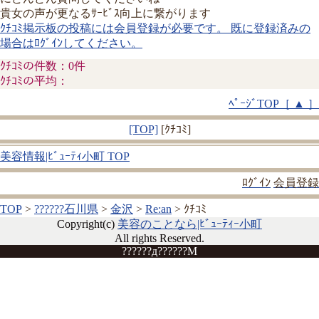
貴女の声が更なるｻｰﾋﾞｽ向上に繋がります
ｸﾁｺﾐ掲示板の投稿には会員登録が必要です。 既に登録済みの
場合はﾛｸﾞｲﾝしてください。
ｸﾁｺﾐの件数：0件
ｸﾁｺﾐの平均：
ﾍﾟｰｼﾞTOP［ ▲ ］
[TOP]
[ｸﾁｺﾐ]
美容情報|ﾋﾞｭｰﾃｨ小町 TOP
ﾛｸﾞｲﾝ
会員登録
TOP
>
??????石川県
>
金沢
>
Re:an
> ｸﾁｺﾐ
Copyright(c)
美容のことなら|ﾋﾞｭｰﾃｨｰ小町
All rights Reserved.
??????д??????M