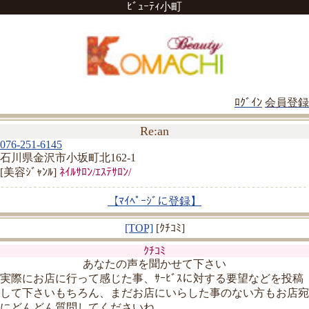
ﾋﾞｭｰﾃｨ小町
ﾛｸﾞｲﾝ
会員登録
Re:an
076-251-6145
石川県金沢市小坂町北162-1
[美容ｼﾞｬﾝﾙ]
ﾈｲﾙｻﾛﾝ/ｴｽﾃｻﾛﾝ/
【ﾏｲﾍﾟｰｼﾞに登録】
[TOP]
[ｸﾁｺﾐ]
ｸﾁｺﾐ
あなたの声を聞かせて下さい
実際にお店に行って感じた事、ｻｰﾋﾞｽに対する要望などを投稿
して下さいもちろん、まだお店にいらした事のない方もお店宛
にどんどん質問してくださいね