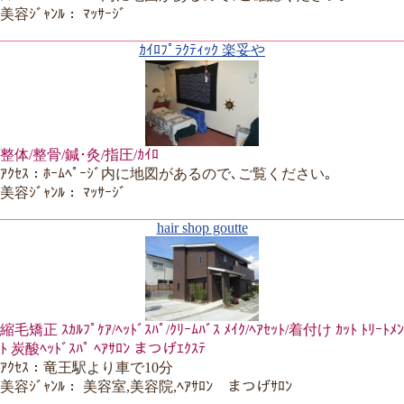
美容ｼﾞｬﾝﾙ： ﾏｯｻｰｼﾞ
ｶｲﾛﾌﾟﾗｸﾃｨｯｸ 楽妥や
整体/整骨/鍼･灸/指圧/ｶｲﾛ
ｱｸｾｽ：ﾎｰﾑﾍﾟｰｼﾞ内に地図があるので､ご覧ください｡
美容ｼﾞｬﾝﾙ： ﾏｯｻｰｼﾞ
hair shop goutte
縮毛矯正 ｽｶﾙﾌﾟｹｱ/ﾍｯﾄﾞｽﾊﾟ/ｸﾘｰﾑﾊﾞｽ ﾒｲｸ/ﾍｱｾｯﾄ/着付け ｶｯﾄ ﾄﾘｰﾄﾒﾝ
ﾄ 炭酸ﾍｯﾄﾞｽﾊﾟ ﾍｱｻﾛﾝ まつげｴｸｽﾃ
ｱｸｾｽ：竜王駅より車で10分
美容ｼﾞｬﾝﾙ： 美容室,美容院,ﾍｱｻﾛﾝ まつげｻﾛﾝ