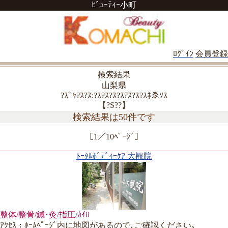
ﾋﾞｭｰﾃｨｰ小町
ﾛｸﾞｲﾝ
会員登録
検索結果
山梨県
?ｽﾞｬ?ｽ?ｽ:?ｽ?ｽ?ｽ?ｽ?ｽ?ｽ?ｽﾈゑｿｽ
【?S??】
検索結果は50件です
［1／10ﾍﾟｰｼﾞ］
ﾄｰﾀﾙﾎﾞﾃﾞｨｰｹｱ 大観院
整体/整骨/鍼･灸/指圧/ｶｲﾛ
ｱｸｾｽ：ﾎｰﾑﾍﾟｰｼﾞ内に地図があるので､ご確認ください｡