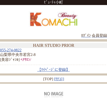
ﾋﾞｭｰﾃｨ小町
ﾛｸﾞｲﾝ
会員登録
HAIR STUDIO PRIOR
055-274-0822
山梨県中央市若宮2-8
[美容ｼﾞｬﾝﾙ]
ﾍｱｻﾛﾝ/
【ﾏｲﾍﾟｰｼﾞに登録】
[TOP]
[ｸﾁｺﾐ]