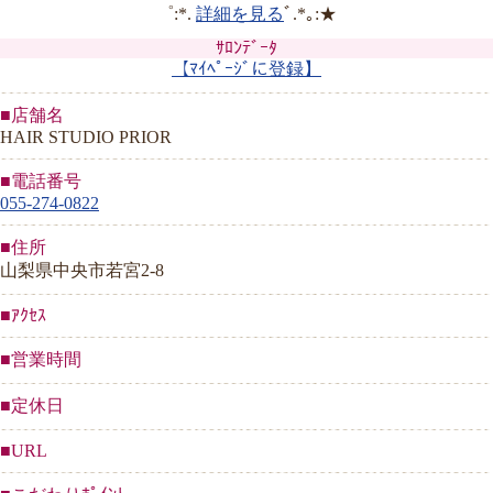
゜:*.
詳細を見る
ﾞ.*｡:★
ｻﾛﾝﾃﾞｰﾀ
【ﾏｲﾍﾟｰｼﾞに登録】
■店舗名
HAIR STUDIO PRIOR
■電話番号
055-274-0822
■住所
山梨県中央市若宮2-8
■ｱｸｾｽ
■営業時間
■定休日
■URL