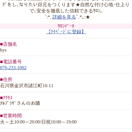
ｸﾞをし､なりたい目元をつくります★自然な付け心地･仕上り
で､安全を徹底した信頼できるｻﾛﾝ｡
゜:*.
詳細を見る
ﾞ.*｡:★
ｻﾛﾝﾃﾞｰﾀ
【ﾏｲﾍﾟｰｼﾞに登録】
■店舗名
hys
■電話番号
076-233-1002
■住所
石川県金沢市諸江町10-11
■ｱｸｾｽ
ｱﾙﾌﾟﾗｻﾞさんのお隣
■営業時間
火～土10:00～20:00/日祝10:00～19:00