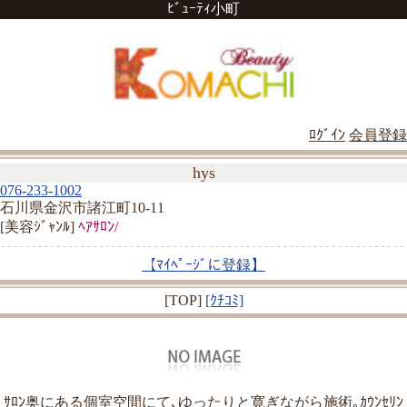
ﾋﾞｭｰﾃｨ小町
ﾛｸﾞｲﾝ
会員登録
hys
076-233-1002
石川県金沢市諸江町10-11
[美容ｼﾞｬﾝﾙ]
ﾍｱｻﾛﾝ/
【ﾏｲﾍﾟｰｼﾞに登録】
[TOP]
[ｸﾁｺﾐ]
ｻﾛﾝ奥にある個室空間にて､ゆったりと寛ぎながら施術｡ｶｳﾝｾﾘﾝ