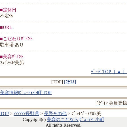
■定休日
不定休
■URL
■こだわりﾎﾟｲﾝﾄ
駐車場 あり
■美容ﾎﾟｲﾝﾄ
ﾌｪｲｼｬﾙ/美肌
ﾍﾟｰｼﾞTOP［ ▲ ］
[TOP]
[ｸﾁｺﾐ]
美容情報|ﾋﾞｭｰﾃｨ小町 TOP
ﾛｸﾞｲﾝ
会員登録
TOP
>
??????長野県
>
長野その他
> ﾌﾟﾗｲﾍﾞｰﾄｻﾛﾝ美
Copyright(c)
美容のことなら|ﾋﾞｭｰﾃｨｰ小町
All rights Reserved.