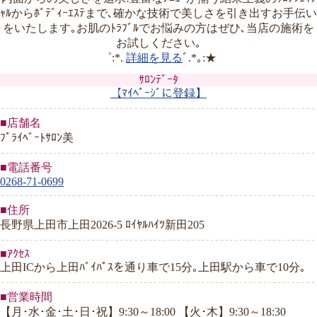
ｬﾙからﾎﾞﾃﾞｨｰｴｽﾃまで､確かな技術で美しさを引き出すお手伝い
をいたします｡お肌のﾄﾗﾌﾞﾙでお悩みの方はぜひ､当店の施術を
お試しください｡
゜:*.
詳細を見る
ﾞ.*｡:★
ｻﾛﾝﾃﾞｰﾀ
【ﾏｲﾍﾟｰｼﾞに登録】
■店舗名
ﾌﾟﾗｲﾍﾞｰﾄｻﾛﾝ美
■電話番号
0268-71-0699
■住所
長野県上田市上田2026-5 ﾛｲﾔﾙﾊｲﾂ新田205
■ｱｸｾｽ
上田ICから上田ﾊﾞｲﾊﾟｽを通り車で15分｡上田駅から車で10分｡
■営業時間
【月･水･金･土･日･祝】9:30～18:00 【火･木】9:30～18:30