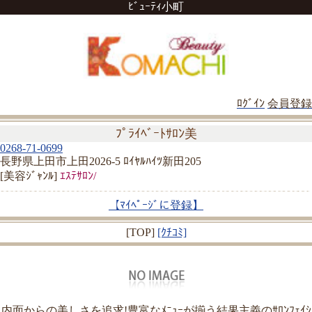
ﾋﾞｭｰﾃｨ小町
ﾛｸﾞｲﾝ
会員登録
ﾌﾟﾗｲﾍﾞｰﾄｻﾛﾝ美
0268-71-0699
長野県上田市上田2026-5 ﾛｲﾔﾙﾊｲﾂ新田205
[美容ｼﾞｬﾝﾙ]
ｴｽﾃｻﾛﾝ/
【ﾏｲﾍﾟｰｼﾞに登録】
[TOP]
[ｸﾁｺﾐ]
内面からの美しさを追求!豊富なﾒﾆｭｰが揃う結果主義のｻﾛﾝﾌｪｲｼ