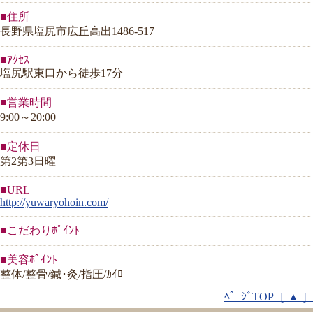
■住所
長野県塩尻市広丘高出1486-517
■ｱｸｾｽ
塩尻駅東口から徒歩17分
■営業時間
9:00～20:00
■定休日
第2第3日曜
■URL
http://yuwaryohoin.com/
■こだわりﾎﾟｲﾝﾄ
■美容ﾎﾟｲﾝﾄ
整体/整骨/鍼･灸/指圧/ｶｲﾛ
ﾍﾟｰｼﾞTOP［ ▲ ］