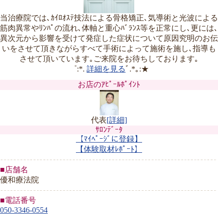
当治療院では､ｶｲﾛｵｽﾃ技法による骨格矯正､気導術と光波による
筋肉異常やﾘﾝﾊﾟの流れ､体軸と重心ﾊﾞﾗﾝｽ等を正常にし､更には､
異次元から影響を受けて発症した症状について原因究明のお伝
いをさせて頂きながらすべて手術によって施術を施し､指導も
させて頂いています｡ご来院をお待ちしております｡
゜:*.
詳細を見る
ﾞ.*｡:★
お店のｱﾋﾟｰﾙﾎﾟｲﾝﾄ
代表
[詳細]
ｻﾛﾝﾃﾞｰﾀ
【ﾏｲﾍﾟｰｼﾞに登録】
【体験取材ﾚﾎﾟｰﾄ】
■店舗名
優和療法院
■電話番号
050-3346-0554