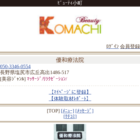
ﾋﾞｭｰﾃｨ小町
ﾛｸﾞｲﾝ
会員登録
優和療法院
050-3346-0554
長野県塩尻市広丘高出1486-517
[美容ｼﾞｬﾝﾙ]
ﾏｯｻｰｼﾞ/ﾘﾗｸｾﾞｰｼｮﾝ/
【ﾏｲﾍﾟｰｼﾞに登録】
【体験取材ﾚﾎﾟｰﾄ】
[TOP]
[ﾒﾆｭｰ]
[ﾒｯｾｰｼﾞ]
[ｸﾁｺﾐ]