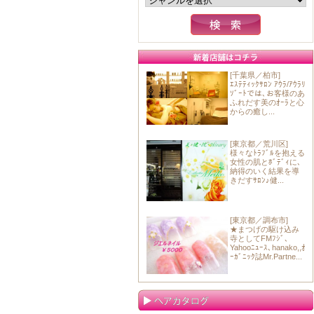
[千葉県／柏市]
ｴｽﾃﾃｨｯｸｻﾛﾝ ｱｳﾗ/ｱｳﾗﾘ
ｿﾞｰﾄでは､お客様のあ
ふれだす美のｵｰﾗと心
からの癒し...
[東京都／荒川区]
様々なﾄﾗﾌﾞﾙを抱える
女性の肌とﾎﾞﾃﾞｨに､
納得のいく結果を導
きだすｻﾛﾝ♪健...
[東京都／調布市]
★まつげの駆け込み
寺としてFMﾌｼﾞ､
Yahooﾆｭｰｽ､hanako,,ｵ
ｰｶﾞﾆｯｸ誌Mr.Partne...