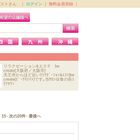
ゲストさん ｜
ログイン
｜
無料会員登録
｜
リラクゼーション&エステ be
create[大阪府／大阪市]
天王寺からほど近いﾘﾗｸｾﾞｰｼｮﾝ&ｴｽﾃ|be
create(ﾋﾞｰｸﾘｴｲﾄ)です｡当ｻﾛﾝは食の街ｺ
ﾘｱﾀｳﾝ
15
次の20件
最後へ