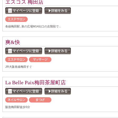
エスコス 梅田店
各線梅田駅､泉の広場M14出口の左階段で...
爽&快
JR大阪各線梅田すぐ
La Belle Paix梅田茶屋町店
阪急梅田駅徒歩5分