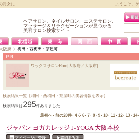
の貴女に
ようこそ、
ヘアサロン、ネイルサロン、エステサロン、
マッサージ＆リラクゼーションが見つかる
美容サロン検索サイト
大阪府
梅田・西梅田・茶屋町
ワックスサロンRam[大阪府／大阪市]
検索結果一覧【梅田・西梅田・茶屋町の美容情報を表示】
295
検索結果は
件ありました
最初へ
前の20件
4
5
6
7
8
9
10
11
12
13
14
ジャパン ヨガカレッジ J-YOGA 大阪本校