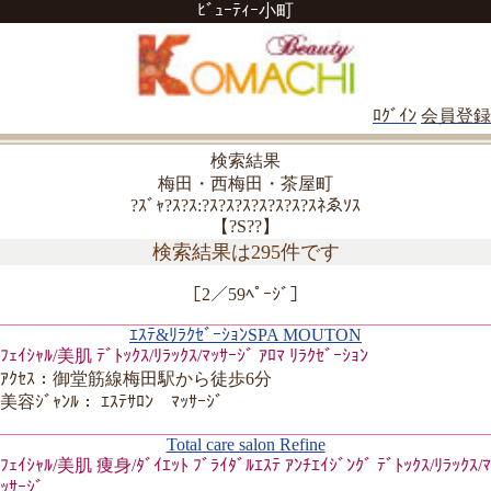
ﾋﾞｭｰﾃｨｰ小町
ﾛｸﾞｲﾝ
会員登録
検索結果
梅田・西梅田・茶屋町
?ｽﾞｬ?ｽ?ｽ:?ｽ?ｽ?ｽ?ｽ?ｽ?ｽ?ｽﾈゑｿｽ
【?S??】
検索結果は295件です
［2／59ﾍﾟｰｼﾞ］
ｴｽﾃ&ﾘﾗｸｾﾞｰｼｮﾝSPA MOUTON
ﾌｪｲｼｬﾙ/美肌 ﾃﾞﾄｯｸｽ/ﾘﾗｯｸｽ/ﾏｯｻｰｼﾞ ｱﾛﾏ ﾘﾗｸｾﾞｰｼｮﾝ
ｱｸｾｽ：御堂筋線梅田駅から徒歩6分
美容ｼﾞｬﾝﾙ： ｴｽﾃｻﾛﾝ ﾏｯｻｰｼﾞ
Total care salon Refine
ﾌｪｲｼｬﾙ/美肌 痩身/ﾀﾞｲｴｯﾄ ﾌﾞﾗｲﾀﾞﾙｴｽﾃ ｱﾝﾁｴｲｼﾞﾝｸﾞ ﾃﾞﾄｯｸｽ/ﾘﾗｯｸｽ/ﾏ
ｯｻｰｼﾞ