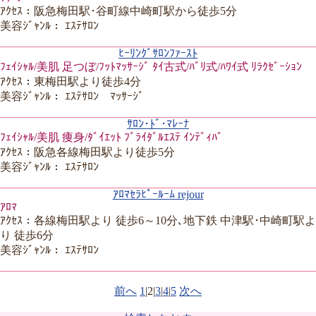
ｱｸｾｽ：阪急梅田駅･谷町線中崎町駅から徒歩5分
美容ｼﾞｬﾝﾙ： ｴｽﾃｻﾛﾝ
ﾋｰﾘﾝｸﾞｻﾛﾝﾌｧｰｽﾄ
ﾌｪｲｼｬﾙ/美肌 足つぼ/ﾌｯﾄﾏｯｻｰｼﾞ ﾀｲ古式/ﾊﾞﾘ式/ﾊﾜｲ式 ﾘﾗｸｾﾞｰｼｮﾝ
ｱｸｾｽ：東梅田駅より徒歩4分
美容ｼﾞｬﾝﾙ： ｴｽﾃｻﾛﾝ ﾏｯｻｰｼﾞ
ｻﾛﾝ･ﾄﾞ･ﾏﾚｰﾅ
ﾌｪｲｼｬﾙ/美肌 痩身/ﾀﾞｲｴｯﾄ ﾌﾞﾗｲﾀﾞﾙｴｽﾃ ｲﾝﾃﾞｨﾊﾞ
ｱｸｾｽ：阪急各線梅田駅より徒歩5分
美容ｼﾞｬﾝﾙ： ｴｽﾃｻﾛﾝ
ｱﾛﾏｾﾗﾋﾟｰﾙｰﾑ rejour
ｱﾛﾏ
ｱｸｾｽ：各線梅田駅より 徒歩6～10分､地下鉄 中津駅･中崎町駅よ
り 徒歩6分
美容ｼﾞｬﾝﾙ： ｴｽﾃｻﾛﾝ
前へ
1
|
2
|
3
|
4
|
5
次へ