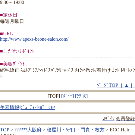
9:30～19:00
■定休日
毎週月曜日
■URL
http://www.apexs-beone-salon.com/
■こだわりﾎﾟｲﾝﾄ
■美容ﾎﾟｲﾝﾄ
縮毛矯正 ｽｶﾙﾌﾟｹｱ/ﾍｯﾄﾞｽﾊﾟ/ｸﾘｰﾑﾊﾞｽ ﾒｲｸ/ﾍｱｾｯﾄ/着付け ｶｯﾄ ﾄﾘｰﾄﾒﾝ
ﾄ
ﾍﾟｰｼﾞTOP［ ▲ ］
[TOP]
[ﾒﾆｭｰ]
[ｸﾁｺﾐ]
美容情報|ﾋﾞｭｰﾃｨ小町 TOP
ﾛｸﾞｲﾝ
会員登録
TOP
>
??????大阪府
>
寝屋川・守口・門真・枚方
> ECO.Hair