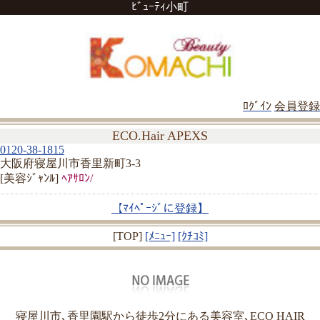
ﾋﾞｭｰﾃｨ小町
ﾛｸﾞｲﾝ
会員登録
ECO.Hair APEXS
0120-38-1815
大阪府寝屋川市香里新町3-3
[美容ｼﾞｬﾝﾙ]
ﾍｱｻﾛﾝ/
【ﾏｲﾍﾟｰｼﾞに登録】
[TOP]
[ﾒﾆｭｰ]
[ｸﾁｺﾐ]
寝屋川市､香里園駅から徒歩2分にある美容室､ECO HAIR