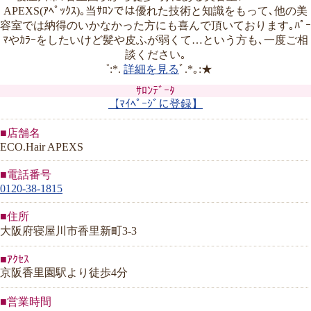
APEXS(ｱﾍﾟｯｸｽ)｡当ｻﾛﾝでは優れた技術と知識をもって､他の美
容室では納得のいかなかった方にも喜んで頂いております｡ﾊﾟｰ
ﾏやｶﾗｰをしたいけど髪や皮ふが弱くて…という方も､一度ご相
談ください｡
゜:*.
詳細を見る
ﾞ.*｡:★
ｻﾛﾝﾃﾞｰﾀ
【ﾏｲﾍﾟｰｼﾞに登録】
■店舗名
ECO.Hair APEXS
■電話番号
0120-38-1815
■住所
大阪府寝屋川市香里新町3-3
■ｱｸｾｽ
京阪香里園駅より徒歩4分
■営業時間