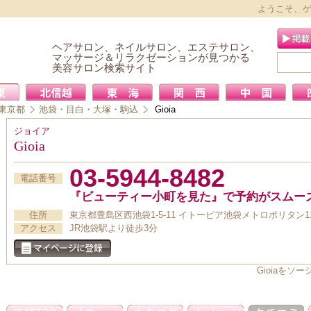
ようこそ、
ヘアサロン、ネイルサロン、エステサロン、
マッサージ＆リラクゼーションが見つかる
美容サロン検索サイト
東京都
池袋・目白・大塚・駒込
Gioia
ジョイア
Gioia
03-5944-8482
電話番号
『ビューティー小町を見た』で予約がスムー
住所
東京都豊島区西池袋1-5-11 イトーピア池袋メトロポリタン11
アクセス
JR池袋駅より徒歩3分
Gioiaを