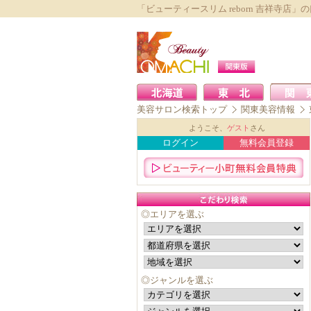
「ビューティースリム reborn 吉祥寺店
美容サロン検索トップ
関東美容情報
ようこそ、
ゲスト
さん
ログイン
無料会員登録
◎エリアを選ぶ
◎ジャンルを選ぶ