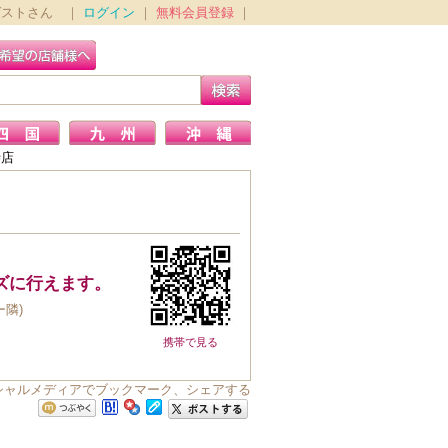
ゲストさん ｜
ログイン
｜
無料会員登録
｜
寺店
ズに行えます。
ー隣)
携帯で見る
ソーシャルメディアでブックマーク、シェアする