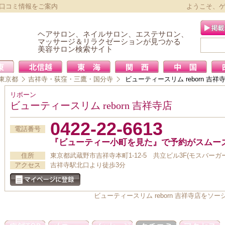
」の口コミ情報をご案内
ようこそ、
ヘアサロン、ネイルサロン、エステサロン、
マッサージ＆リラクゼーションが見つかる
美容サロン検索サイト
東京都
吉祥寺・荻窪・三鷹・国分寺
ビューティースリム reborn 吉祥
リボーン
ビューティースリム reborn 吉祥寺店
0422-22-6613
電話番号
『ビューティー小町を見た』で予約がスムー
住所
東京都武蔵野市吉祥寺本町1-12-5 共立ビル3F(モスバーガ
アクセス
吉祥寺駅北口より徒歩3分
ビューティースリム reborn 吉祥寺店を