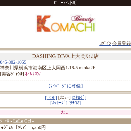
ﾋﾞｭｰﾃｨ小町
ﾛｸﾞｲﾝ
会員登録
DASHING DIVA上大岡ﾐｵｶ店
045-882-1055
神奈川県横浜市港南区上大岡西1-18-5 mioka2F
[美容ｼﾞｬﾝﾙ]
ﾈｲﾙｻﾛﾝ/
【ﾏｲﾍﾟｰｼﾞに登録】
[TOP]
[ﾒﾆｭｰ]
[ｶﾀﾛｸﾞ]
[ﾒｯｾｰｼﾞ]
[ｸﾁｺﾐ]
ﾒﾆｭｰ
ｼﾞｪﾙ - LaLa Gel -
●ｼﾞｪﾙ【ｸﾘｱ】 5,250円