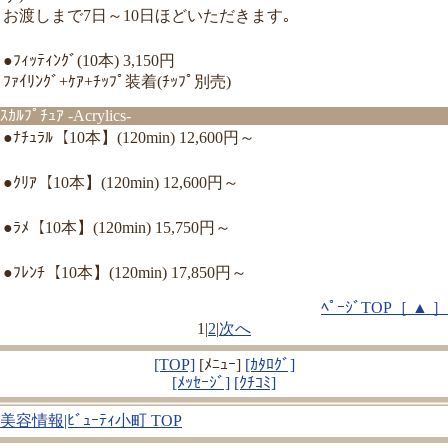
お渡しまで7日～10日ほどいただきます｡
●ﾌｨｯﾃｨﾝｸﾞ(10本) 3,150円
ﾌｧｲﾘﾝｸﾞ+ｹｱ+ﾁｯﾌﾟ装着(ﾁｯﾌﾟ別売)
ｽｶﾙﾌﾟﾁｭｱ -Acrylics-
●ﾅﾁｭﾗﾙ【10本】(120min) 12,600円～
●ｸﾘｱ【10本】(120min) 12,600円～
●ﾗﾒ【10本】(120min) 15,750円～
●ﾌﾚﾝﾁ【10本】(120min) 17,850円～
ﾍﾟｰｼﾞTOP［ ▲ ］
1
|
2
|
次へ
[TOP]
[ﾒﾆｭｰ]
[ｶﾀﾛｸﾞ]
[ﾒｯｾｰｼﾞ]
[ｸﾁｺﾐ]
美容情報|ﾋﾞｭｰﾃｨ小町 TOP