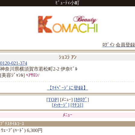
ﾋﾞｭｰﾃｨ小町
ﾛｸﾞｲﾝ
会員登録
ｼｮｺﾗ ｱﾝ
0120-021-374
神奈川県横須賀市若松町2-2 伊奈ﾋﾞﾙ
[美容ｼﾞｬﾝﾙ]
ﾍｱｻﾛﾝ/
【ﾏｲﾍﾟｰｼﾞに登録】
[TOP]
[ﾒﾆｭｰ]
[ｶﾀﾛｸﾞ]
[ﾒｯｾｰｼﾞ]
[ｸﾁｺﾐ]
ﾒﾆｭｰ
ﾌﾟﾁｽﾀｲﾙｺｰｽ
ｳｪｰﾌﾞ(ﾊｰﾄﾞ) 6,300円