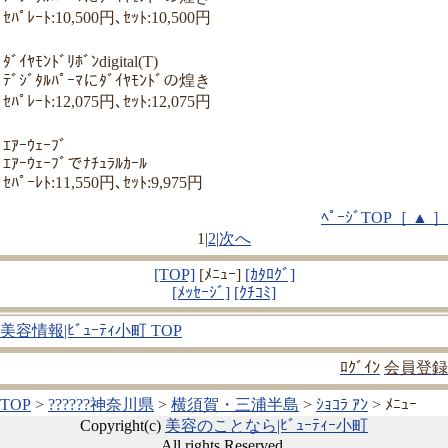
ｾﾊﾟﾚｰﾄ:10,500円､ｾｯﾄ:10,500円
ﾀﾞｲﾔﾓﾝﾄﾞﾘﾎﾞﾝdigital(T)
ﾃﾞｼﾞﾀﾙﾊﾟｰﾏにﾀﾞｲﾔﾓﾝﾄﾞの煌き
ｾﾊﾟﾚｰﾄ:12,075円､ｾｯﾄ:12,075円
ｴｱｰｳｪｰﾌﾞ
ｴｱｰｳｪｰﾌﾞでﾅﾁｭﾗﾙｶｰﾙ
ｾﾊﾟｰﾚﾄ:11,550円､ｾｯﾄ:9,975円
ﾍﾟｰｼﾞTOP［ ▲ ］
1
|
2
|
次へ
[TOP]
[ﾒﾆｭｰ]
[ｶﾀﾛｸﾞ]
[ﾒｯｾｰｼﾞ]
[ｸﾁｺﾐ]
美容情報|ﾋﾞｭｰﾃｨ小町 TOP
ﾛｸﾞｲﾝ
会員登録
TOP
>
??????神奈川県
>
横須賀・三浦半島
>
ｼｮｺﾗ ｱﾝ
> ﾒﾆｭｰ
Copyright(c)
美容のことなら|ﾋﾞｭｰﾃｨｰ小町
All rights Reserved.