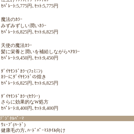
ｾﾊﾟﾚｰﾄ:5,775円､ｾｯﾄ:5,775円
魔法のｶﾗｰ
みずみずしい潤いｶﾗｰ
ｾﾊﾟﾚｰﾄ:6,825円､ｾｯﾄ:6,825円
天使の魔法ｶﾗｰ
髪に栄養と潤いを補給しながらﾍｱｶﾗｰ
ｾﾊﾟﾚｰﾄ:9,450円､ｾｯﾄ:9,450円
ﾀﾞｲﾔﾓﾝﾄﾞｶﾗｰ(ﾌｪﾐﾆﾝ)
ｶﾗｰにﾀﾞｲﾔﾓﾝﾄﾞの煌き
ｾﾊﾟﾚｰﾄ:6,825円､ｾｯﾄ:6,825円
ﾀﾞｲﾔﾓﾝﾄﾞｶﾗｰ(ｾｸｼｰ)
さらに効果的なW処方
ｾﾊﾟﾚｰﾄ:8,400円､ｾｯﾄ:8,400円
ﾃﾞｼﾞﾀﾙﾊﾟｰﾏ
ｳｪｰﾌﾞ(ﾊｰﾄﾞ)
健康毛の方､ﾊｰﾄﾞﾊﾟｰﾏｽﾀｲﾙ向け