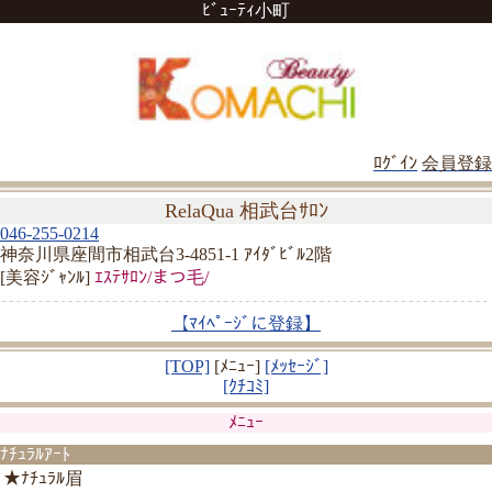
ﾋﾞｭｰﾃｨ小町
ﾛｸﾞｲﾝ
会員登録
RelaQua 相武台ｻﾛﾝ
046-255-0214
神奈川県座間市相武台3-4851-1 ｱｲﾀﾞﾋﾞﾙ2階
[美容ｼﾞｬﾝﾙ]
ｴｽﾃｻﾛﾝ/まつ毛/
【ﾏｲﾍﾟｰｼﾞに登録】
[TOP]
[ﾒﾆｭｰ]
[ﾒｯｾｰｼﾞ]
[ｸﾁｺﾐ]
ﾒﾆｭｰ
ﾅﾁｭﾗﾙｱｰﾄ
★ﾅﾁｭﾗﾙ眉