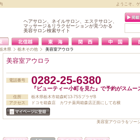
内
ようこそ、
ヘアサロン、ネイルサロン、エステサロン、
マッサージ＆リラクゼーションが見つかる
美容サロン検索サイト
栃木県
栃木その他
美容室アウロラ
美容室アウロラ
0282-25-6380
電話番号
『ビューティー小町を見た』で予約がスムー
住所
栃木県栃木市箱森町13-7SSプラザB
アクセス
ドコモ箱森店 カワチ薬局箱森店正面にして右横
美容室アウロラをソー