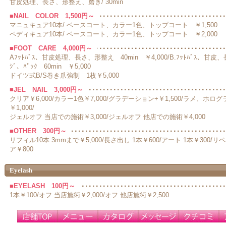
甘皮処理、長さ、形整え、磨き/ 30min
■NAIL COLOR 1,500円～
マニュキュア10本/ ベースコート、カラー1色、トップコート ￥1,500
ペディキュア10本/ ベースコート、カラー1色、トップコート ￥2,000
■FOOT CARE 4,000円～
Aﾌｯﾄﾊﾞｽ、甘皮処理、長さ、形整え 40min ￥4,000/B.ﾌｯﾄﾊﾞｽ、甘
ｼﾞ、ﾊﾟｯｸ 60min ￥5,000
ドイツ式B/S巻き爪強制 1枚￥5,000
■JEL NAIL 3,000円～
クリア￥6,000/カラー1色￥7,000/グラデーション+￥1,500/ラメ、ホロ
￥1,000/
ジェルオフ 当店での施術￥3,000/ジェルオフ 他店での施術￥4,000
■OTHER 300円～
リフィル10本 3mmまで￥5,000/長さ出し 1本￥600/アート 1本￥300/リ
ア￥800
Eyelash
■EYELASH 100円～
1本￥100/オフ 当店施術￥2,000/オフ 他店施術￥2,500