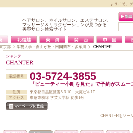
ようこそ、
ヘアサロン、ネイルサロン、エステサロン、
マッサージ＆リラクゼーションが見つかる
美容サロン検索サイト
東京都
学芸大学・自由が丘・田園調布・多摩川
CHANTER
シャンテ
CHANTER
03-5724-3855
電話番号
『ビューティー小町を見た』で予約がスムー
住所
東京都目黒区鷹番3-3-10 大庭ビル1F
アクセス
東急東横線 学芸大学駅 徒歩1分
CHANTERをソ