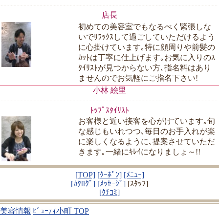
店長
初めての美容室でもなるべく緊張しな
いでﾘﾗｯｸｽして過ごしていただけるよう
に心掛けています｡特に顔周りや前髪の
ｶｯﾄは丁寧に仕上げます｡お気に入りのｽ
ﾀｲﾘｽﾄが見つからない方､指名料はあり
ませんのでお気軽にご指名下さい!
小林 絵里
ﾄｯﾌﾟｽﾀｲﾘｽﾄ
お客様と近い接客を心がけています｡旬
な感じもいれつつ､毎日のお手入れが楽
に楽しくなるように､提案させていただ
きます｡一緒にｷﾚｲになりましょ～!!
[TOP]
[ｸｰﾎﾟﾝ]
[ﾒﾆｭｰ]
[ｶﾀﾛｸﾞ]
[ﾒｯｾｰｼﾞ]
[ｽﾀｯﾌ]
[ｸﾁｺﾐ]
美容情報|ﾋﾞｭｰﾃｨ小町 TOP