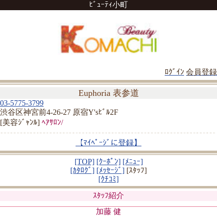
ﾋﾞｭｰﾃｨ小町
ﾛｸﾞｲﾝ
会員登録
Euphoria 表参道
03-5775-3799
渋谷区神宮前4-26-27 原宿Y'sﾋﾞﾙ2F
[美容ｼﾞｬﾝﾙ]
ﾍｱｻﾛﾝ/
【ﾏｲﾍﾟｰｼﾞに登録】
[TOP]
[ｸｰﾎﾟﾝ]
[ﾒﾆｭｰ]
[ｶﾀﾛｸﾞ]
[ﾒｯｾｰｼﾞ]
[ｽﾀｯﾌ]
[ｸﾁｺﾐ]
ｽﾀｯﾌ紹介
加藤 健