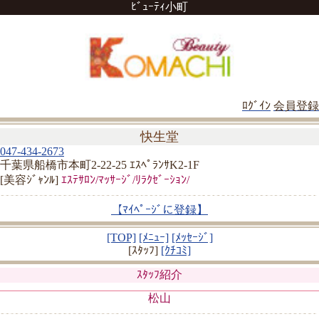
ﾋﾞｭｰﾃｨ小町
ﾛｸﾞｲﾝ
会員登録
快生堂
047-434-2673
千葉県船橋市本町2-22-25 ｴｽﾍﾟﾗﾝｻK2-1F
[美容ｼﾞｬﾝﾙ]
ｴｽﾃｻﾛﾝ/ﾏｯｻｰｼﾞ/ﾘﾗｸｾﾞｰｼｮﾝ/
【ﾏｲﾍﾟｰｼﾞに登録】
[TOP]
[ﾒﾆｭｰ]
[ﾒｯｾｰｼﾞ]
[ｽﾀｯﾌ]
[ｸﾁｺﾐ]
ｽﾀｯﾌ紹介
松山