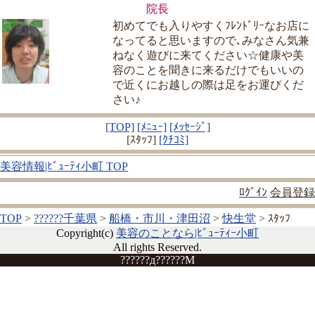
院長
初めてでも入りやすくﾌﾚﾝﾄﾞﾘｰなお店に
なってると思いますので､みなさん気兼
ねなく遊びに来てください☆健康や美
容のことを聞きに来るだけでもいいの
で近くにお越しの際は足をお運びくだ
さい♪
[TOP]
[ﾒﾆｭｰ]
[ﾒｯｾｰｼﾞ]
[ｽﾀｯﾌ]
[ｸﾁｺﾐ]
美容情報|ﾋﾞｭｰﾃｨ小町 TOP
ﾛｸﾞｲﾝ
会員登録
TOP
>
??????千葉県
>
船橋・市川・津田沼
>
快生堂
> ｽﾀｯﾌ
Copyright(c)
美容のことなら|ﾋﾞｭｰﾃｨｰ小町
All rights Reserved.
??????д??????M