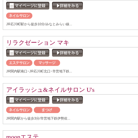
JR石川町駅から徒歩10分/みなとみらい線...
リラクゼーション マキ
JR関内駅南口･JR石川町北口･市営地下鉄...
アイラッシュ&ネイルサロン U's
JR関内駅から徒歩3分/市営地下鉄伊勢佐...
moonエステ