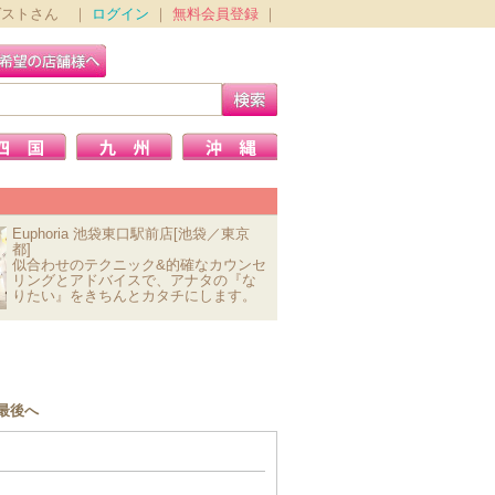
ゲストさん ｜
ログイン
｜
無料会員登録
｜
Euphoria 池袋東口駅前店[池袋／東京
都]
似合わせのテクニック&的確なカウンセ
リングとアドバイスで、アナタの『な
りたい』をきちんとカタチにします。
最後へ