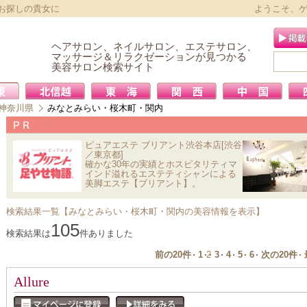
お探しの貴女に
ようこそ、
ヘアサロン、ネイルサロン、エステサロン、
マッサージ＆リラクゼーションが見つかる
美容サロン検索サイト
神奈川県
みなとみらい・桜木町・関内
ピュアエステ ブリアント渋谷本店[渋谷
／東京都]
確かな30年の実績とホスピタリティマ
インド溢れるエステティシャンによる
美脚エステ【ブリアント】。
検索結果一覧【みなとみらい・桜木町・関内の美容情報を表示】
105
検索結果は
件ありました
前の20件
1
2
3
4
5
6
次の20件
Allure