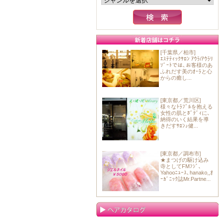
[千葉県／柏市]
ｴｽﾃﾃｨｯｸｻﾛﾝ ｱｳﾗ/ｱｳﾗﾘ
ｿﾞｰﾄでは､お客様のあ
ふれだす美のｵｰﾗと心
からの癒し...
[東京都／荒川区]
様々なﾄﾗﾌﾞﾙを抱える
女性の肌とﾎﾞﾃﾞｨに､
納得のいく結果を導
きだすｻﾛﾝ♪健...
[東京都／調布市]
★まつげの駆け込み
寺としてFMﾌｼﾞ､
Yahooﾆｭｰｽ､hanako,,ｵ
ｰｶﾞﾆｯｸ誌Mr.Partne...