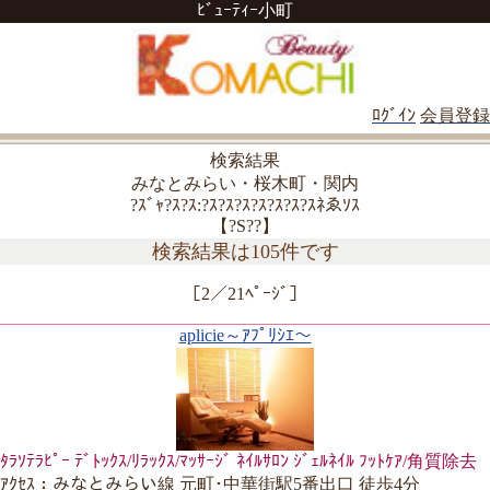
ﾋﾞｭｰﾃｨｰ小町
ﾛｸﾞｲﾝ
会員登録
検索結果
みなとみらい・桜木町・関内
?ｽﾞｬ?ｽ?ｽ:?ｽ?ｽ?ｽ?ｽ?ｽ?ｽ?ｽﾈゑｿｽ
【?S??】
検索結果は105件です
［2／21ﾍﾟｰｼﾞ］
aplicie～ｱﾌﾟﾘｼｴ～
ﾀﾗｿﾃﾗﾋﾟｰ ﾃﾞﾄｯｸｽ/ﾘﾗｯｸｽ/ﾏｯｻｰｼﾞ ﾈｲﾙｻﾛﾝ ｼﾞｪﾙﾈｲﾙ ﾌｯﾄｹｱ/角質除去
ｱｸｾｽ：みなとみらい線 元町･中華街駅5番出口 徒歩4分