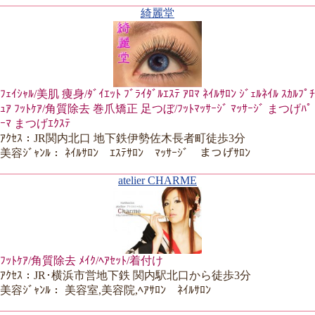
綺麗堂
ﾌｪｲｼｬﾙ/美肌 痩身/ﾀﾞｲｴｯﾄ ﾌﾞﾗｲﾀﾞﾙｴｽﾃ ｱﾛﾏ ﾈｲﾙｻﾛﾝ ｼﾞｪﾙﾈｲﾙ ｽｶﾙﾌﾟﾁ
ｭｱ ﾌｯﾄｹｱ/角質除去 巻爪矯正 足つぼ/ﾌｯﾄﾏｯｻｰｼﾞ ﾏｯｻｰｼﾞ まつげﾊﾟ
ｰﾏ まつげｴｸｽﾃ
ｱｸｾｽ：JR関内北口 地下鉄伊勢佐木長者町徒歩3分
美容ｼﾞｬﾝﾙ： ﾈｲﾙｻﾛﾝ ｴｽﾃｻﾛﾝ ﾏｯｻｰｼﾞ まつげｻﾛﾝ
atelier CHARME
ﾌｯﾄｹｱ/角質除去 ﾒｲｸ/ﾍｱｾｯﾄ/着付け
ｱｸｾｽ：JR･横浜市営地下鉄 関内駅北口から徒歩3分
美容ｼﾞｬﾝﾙ： 美容室,美容院,ﾍｱｻﾛﾝ ﾈｲﾙｻﾛﾝ