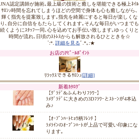
JNA認定講師が施術｡最上級の技術と癒しを堪能できる極上ﾈｲﾙ
ｻﾛﾝ♪時間を忘れてしまうほどの空間で身体も心も癒しながら､
輝く指先を提案致します｡指先を綺麗にすると毎日が楽しくな
り､自分に自信をもたらしてくれます｡そんな毎日がいつまでも
続くようにｽﾀｯﾌ一同､心を込めてお手伝い致します｡ゆっくりと
時間が流れ､日頃のｽﾄﾚｽからも解放されるひとときを☆
゜:*.
詳細を見る
ﾞ.*｡:★
お店のｱﾋﾟｰﾙﾎﾟｲﾝﾄ
ﾘﾗｯｸｽできるｻﾛﾝ♪
[詳細]
新着ｶﾀﾛｸﾞ
【ｸﾞﾗﾃﾞ&ふんわりﾌﾗﾜｰ】
ﾗﾒｸﾞﾗﾃﾞに大きめの3Dﾌﾗﾜｰとｽﾄｰﾝが4本込
み♪
【ｵｰﾌﾟﾝﾊｰﾄﾋｮｳ柄ﾌﾚﾝﾁ 】
ﾗﾒﾗｲﾝのｵｰﾌﾟﾝﾊｰﾄが上品で可愛い印象にな
ります｡