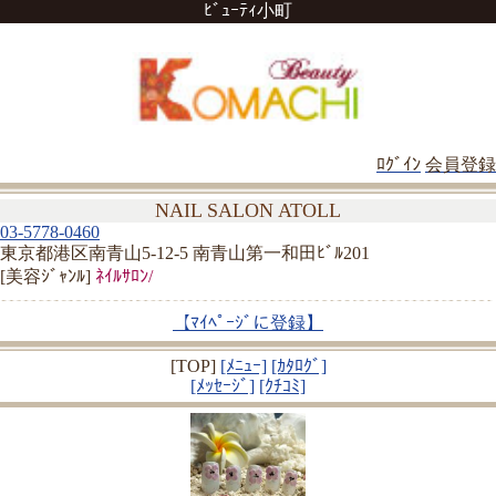
ﾋﾞｭｰﾃｨ小町
ﾛｸﾞｲﾝ
会員登録
NAIL SALON ATOLL
03-5778-0460
東京都港区南青山5-12-5 南青山第一和田ﾋﾞﾙ201
[美容ｼﾞｬﾝﾙ]
ﾈｲﾙｻﾛﾝ/
【ﾏｲﾍﾟｰｼﾞに登録】
[TOP]
[ﾒﾆｭｰ]
[ｶﾀﾛｸﾞ]
[ﾒｯｾｰｼﾞ]
[ｸﾁｺﾐ]