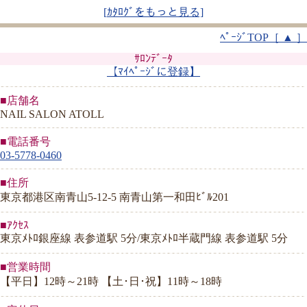
[
ｶﾀﾛｸﾞをもっと見る]
ﾍﾟｰｼﾞTOP［ ▲ ］
ｻﾛﾝﾃﾞｰﾀ
【ﾏｲﾍﾟｰｼﾞに登録】
■店舗名
NAIL SALON ATOLL
■電話番号
03-5778-0460
■住所
東京都港区南青山5-12-5 南青山第一和田ﾋﾞﾙ201
■ｱｸｾｽ
東京ﾒﾄﾛ銀座線 表参道駅 5分/東京ﾒﾄﾛ半蔵門線 表参道駅 5分
■営業時間
【平日】12時～21時 【土･日･祝】11時～18時