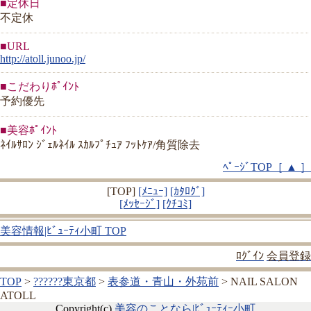
■定休日
不定休
■URL
http://atoll.junoo.jp/
■こだわりﾎﾟｲﾝﾄ
予約優先
■美容ﾎﾟｲﾝﾄ
ﾈｲﾙｻﾛﾝ ｼﾞｪﾙﾈｲﾙ ｽｶﾙﾌﾟﾁｭｱ ﾌｯﾄｹｱ/角質除去
ﾍﾟｰｼﾞTOP［ ▲ ］
[TOP]
[ﾒﾆｭｰ]
[ｶﾀﾛｸﾞ]
[ﾒｯｾｰｼﾞ]
[ｸﾁｺﾐ]
美容情報|ﾋﾞｭｰﾃｨ小町 TOP
ﾛｸﾞｲﾝ
会員登録
TOP
>
??????東京都
>
表参道・青山・外苑前
> NAIL SALON
ATOLL
Copyright(c)
美容のことなら|ﾋﾞｭｰﾃｨｰ小町