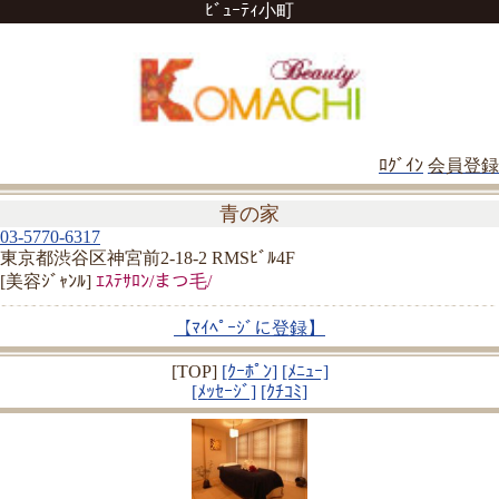
ﾋﾞｭｰﾃｨ小町
ﾛｸﾞｲﾝ
会員登録
青の家
03-5770-6317
東京都渋谷区神宮前2-18-2 RMSﾋﾞﾙ4F
[美容ｼﾞｬﾝﾙ]
ｴｽﾃｻﾛﾝ/まつ毛/
【ﾏｲﾍﾟｰｼﾞに登録】
[TOP]
[ｸｰﾎﾟﾝ]
[ﾒﾆｭｰ]
[ﾒｯｾｰｼﾞ]
[ｸﾁｺﾐ]