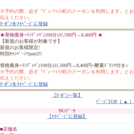
※予約の際、必ず『ﾋﾞｭｰﾃｨ小町のクーポンを利用します』とお
伝えください。
ｸｰﾎﾟﾝをﾏｲﾍﾟｰｼﾞに登録
★骨格痩身+ｲﾝﾃﾞｨﾊﾞ(100分)31,500円→8,400円 ★
【新規のお客様が対象です】
新規のお客様限定!
特別ｷｬﾝﾍﾟｰﾝ!!part2!!
骨格痩身+ｲﾝﾃﾞｨﾊﾞ(100分)31,500円→8,400円+酵素ﾄﾞﾘﾝｸ付き♪
※予約の際、必ず『ﾋﾞｭｰﾃｨ小町のクーポンを利用します』とお
伝えください。
ｸｰﾎﾟﾝをﾏｲﾍﾟｰｼﾞに登録
【ｸｰﾎﾟﾝ一覧】
ﾍﾟｰｼﾞTOP［ ▲ ］
ｻﾛﾝﾃﾞｰﾀ
【ﾏｲﾍﾟｰｼﾞに登録】
■店舗名