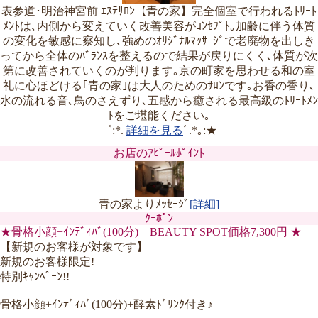
表参道･明治神宮前 ｴｽﾃｻﾛﾝ【青の家】完全個室で行われるﾄﾘｰﾄ
ﾒﾝﾄは､内側から変えていく改善美容がｺﾝｾﾌﾟﾄ｡加齢に伴う体質
の変化を敏感に察知し､強めのｵﾘｼﾞﾅﾙﾏｯｻｰｼﾞで老廃物を出しき
ってから全体のﾊﾞﾗﾝｽを整えるので結果が戻りにくく､体質が次
第に改善されていくのが判ります｡京の町家を思わせる和の室
礼に心ほどける｢青の家｣は大人のためのｻﾛﾝです｡お香の香り､
水の流れる音､鳥のさえずり､五感から癒される最高級のﾄﾘｰﾄﾒﾝ
ﾄをご堪能ください｡
゜:*.
詳細を見る
ﾞ.*｡:★
お店のｱﾋﾟｰﾙﾎﾟｲﾝﾄ
青の家よりﾒｯｾｰｼﾞ
[詳細]
ｸｰﾎﾟﾝ
★骨格小顔+ｲﾝﾃﾞｨﾊﾞ(100分) BEAUTY SPOT価格7,300円 ★
【新規のお客様が対象です】
新規のお客様限定!
特別ｷｬﾝﾍﾟｰﾝ!!
骨格小顔+ｲﾝﾃﾞｨﾊﾞ(100分)+酵素ﾄﾞﾘﾝｸ付き♪