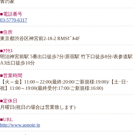
青の家
■電話番号
03-5770-6317
■住所
東京都渋谷区神宮前2-18-2 RMSﾋﾞﾙ4F
■ｱｸｾｽ
明治神宮前駅 5番出口徒歩7分/原宿駅 竹下口徒歩8分/表参道駅
A3出口徒歩10分
■営業時間
【火～金】11:00～22:00(最終:20:00/ご新規様:19:00)/【土･日･
祝】11:00～19:00(最終受付:17:00/ご新規様:16:00)
■定休日
月曜日(祝日の場合は営業致します)
■URL
http://www.aonoie.jp