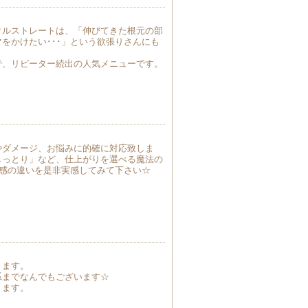
タルストレートは、「伸びてきた根元の部
をかけたい･･･」という欲張りさんにも
で、リピーター続出の人気メニューです。
やダメージ、お悩みに的確に対応致しま
しっとり」など、仕上がりを選べる魔法の
質感の違いを是非実感してみて下さい☆
ります。
系までなんでもございます☆
ります。