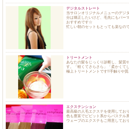
デジタルストレート
当サロンオリジナルメニューのデジ
分は矯正したいけど、毛先にもパーマ
おすすめです☆
忙しい朝のセットもとっても楽なの
トリートメント
あなたの髪をじっくり診断し、髪質
す。「軽くてさらさら」「柔かくて
極上トリートメントです!!手触りや
エクステンション
最高級の人毛エクステを使用してお
色も豊富でビビット系からパステル
ウェーブのエクステもご用意してお