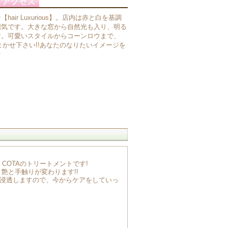
air Luxurious】。店内は赤と白を基調
囲気です。大きな窓から自然光も入り、明る
す。可愛いスタイルからコーンロウまで、
s】におまかせ下さい!!あなたのなりたいイメージを
☆
COTAのトリートメントです!
艶と手触りが変わります!!
に浸透しますので、今からケアをしていっ