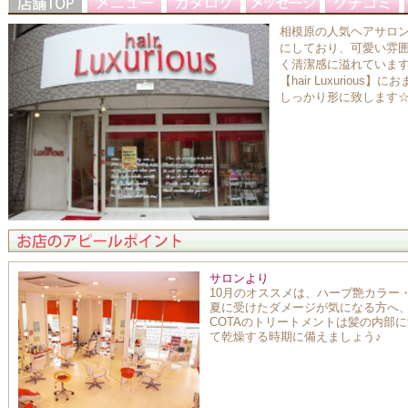
相模原の人気ヘアサロン【h
にしており、可愛い雰
く清潔感に溢れていま
【hair Luxuriou
しっかり形に致します
サロンより
10月のオススメは、ハーブ艶カラー・
夏に受けたダメージが気になる方へ、
COTAのトリートメントは髪の内部
て乾燥する時期に備えましょう♪