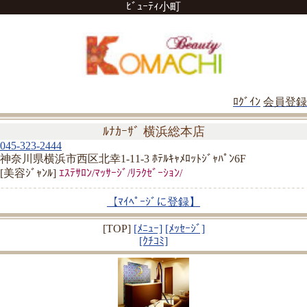
ﾋﾞｭｰﾃｨ小町
ﾛｸﾞｲﾝ
会員登録
ﾙﾅｶｰｻﾞ 横浜総本店
045-323-2444
神奈川県横浜市西区北幸1-11-3 ﾎﾃﾙｷｬﾒﾛｯﾄｼﾞｬﾊﾟﾝ6F
[美容ｼﾞｬﾝﾙ]
ｴｽﾃｻﾛﾝ/ﾏｯｻｰｼﾞ/ﾘﾗｸｾﾞｰｼｮﾝ/
【ﾏｲﾍﾟｰｼﾞに登録】
[TOP]
[ﾒﾆｭｰ]
[ﾒｯｾｰｼﾞ]
[ｸﾁｺﾐ]