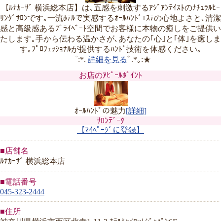
【ﾙﾅｶｰｻﾞ 横浜総本店】は､五感を刺激するｱｼﾞｱﾝﾃｲｽﾄのﾅﾁｭﾗﾙﾋｰ
ﾘﾝｸﾞｻﾛﾝです｡一流ﾎﾃﾙで実感するｵｰﾙﾊﾝﾄﾞｴｽﾃの心地よさと､清潔
感と高級感あるﾌﾟﾗｲﾍﾞｰﾄ空間でお客様に本物の癒しをご提供い
たします｡手から伝わる温かさが､あなたの｢心｣と｢体｣を癒しま
す｡ﾌﾟﾛﾌｪｯｼｮﾅﾙが提供するﾊﾝﾄﾞ技術を体感ください｡
゜:*.
詳細を見る
ﾞ.*｡:★
お店のｱﾋﾟｰﾙﾎﾟｲﾝﾄ
ｵｰﾙﾊﾝﾄﾞの魅力
[詳細]
ｻﾛﾝﾃﾞｰﾀ
【ﾏｲﾍﾟｰｼﾞに登録】
■店舗名
ﾙﾅｶｰｻﾞ 横浜総本店
■電話番号
045-323-2444
■住所