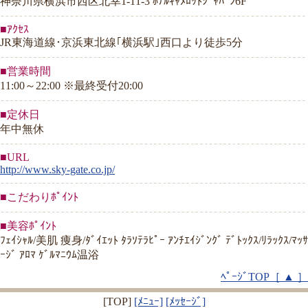
神奈川県横浜市西区北幸1-11-3 ﾎﾃﾙｷｬﾒﾛｯﾄｼﾞｬﾊﾟﾝ6F
■ｱｸｾｽ
JR東海道線･京浜東北線｢横浜駅｣西口より徒歩5分
■営業時間
11:00～22:00 ※最終受付20:00
■定休日
年中無休
■URL
http://www.sky-gate.co.jp/
■こだわりﾎﾟｲﾝﾄ
■美容ﾎﾟｲﾝﾄ
ﾌｪｲｼｬﾙ/美肌 痩身/ﾀﾞｲｴｯﾄ ﾀﾗｿﾃﾗﾋﾟｰ ｱﾝﾁｴｲｼﾞﾝｸﾞ ﾃﾞﾄｯｸｽ/ﾘﾗｯｸｽ/ﾏｯｻ
ｰｼﾞ ｱﾛﾏ ｹﾞﾙﾏﾆｳﾑ温浴
ﾍﾟｰｼﾞTOP［ ▲ ］
[TOP]
[ﾒﾆｭｰ]
[ﾒｯｾｰｼﾞ]