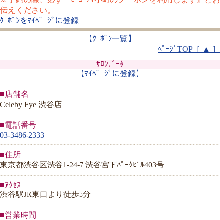
伝えください。
ｸｰﾎﾟﾝをﾏｲﾍﾟｰｼﾞに登録
【ｸｰﾎﾟﾝ一覧】
ﾍﾟｰｼﾞTOP［ ▲ ］
ｻﾛﾝﾃﾞｰﾀ
【ﾏｲﾍﾟｰｼﾞに登録】
■店舗名
Celeby Eye 渋谷店
■電話番号
03-3486-2333
■住所
東京都渋谷区渋谷1-24-7 渋谷宮下ﾊﾟｰｸﾋﾞﾙ403号
■ｱｸｾｽ
渋谷駅JR東口より徒歩3分
■営業時間