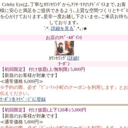
Celeby Eyeは､丁寧なｶｳﾝｾﾘﾝｸﾞからｱﾌﾀｰｹｱのｱﾄﾞﾊﾞｲｽまで､お客
様に安心と満足をご提供できるよう､上質な空間づくりとｻｰﾋﾞｽ
を心がけております｡是非一度お越し下さいませ｡ご来店お待ち
しております｡
゜:*.
詳細を見る
ﾞ.*｡:★
お店のｱﾋﾟｰﾙﾎﾟｲﾝﾄ
ｶｳﾝｾﾘﾝｸﾞ
[詳細]
ｸｰﾎﾟﾝ
【初回限定】 付け放題(上/無制限) 5,800円
【新規のお客様が対象です】
≪通常価格 6,000円≫
※予約の際、必ず『ﾋﾞｭｰﾃｨ小町のクーポンを利用します』とお
伝えください。
ｸｰﾎﾟﾝをﾏｲﾍﾟｰｼﾞに登録
【初回限定】 付け放題(上下120本) 5,000円
【新規のお客様が対象です】
≪通常価格 5,800円≫
※予約の際、必ず『ﾋﾞｭｰﾃｨ小町のクーポンを利用します』とお