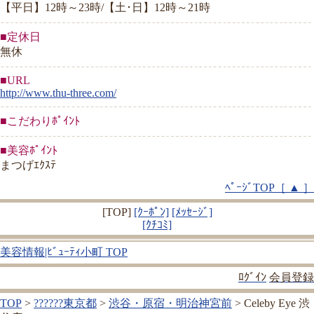
【平日】12時～23時/【土･日】12時～21時
■定休日
無休
■URL
http://www.thu-three.com/
■こだわりﾎﾟｲﾝﾄ
■美容ﾎﾟｲﾝﾄ
まつげｴｸｽﾃ
ﾍﾟｰｼﾞTOP［ ▲ ］
[TOP]
[ｸｰﾎﾟﾝ]
[ﾒｯｾｰｼﾞ]
[ｸﾁｺﾐ]
美容情報|ﾋﾞｭｰﾃｨ小町 TOP
ﾛｸﾞｲﾝ
会員登録
TOP
>
??????東京都
>
渋谷・原宿・明治神宮前
> Celeby Eye 渋