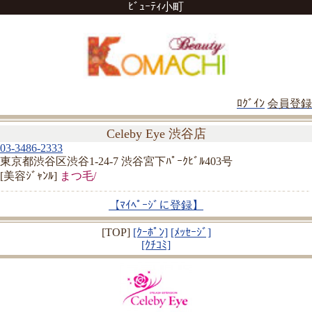
ﾋﾞｭｰﾃｨ小町
ﾛｸﾞｲﾝ
会員登録
Celeby Eye 渋谷店
03-3486-2333
東京都渋谷区渋谷1-24-7 渋谷宮下ﾊﾟｰｸﾋﾞﾙ403号
[美容ｼﾞｬﾝﾙ]
まつ毛/
【ﾏｲﾍﾟｰｼﾞに登録】
[TOP]
[ｸｰﾎﾟﾝ]
[ﾒｯｾｰｼﾞ]
[ｸﾁｺﾐ]