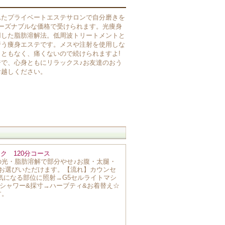
れたプライベートエステサロンで自分磨きを
ーズナブルな価格で受けられます。光痩身
用した脂肪溶解法。低周波トリートメントと
行う痩身エステです。メスや注射を使用しな
ともなく、痛くないので続けられますよ!
で、心身ともにリラックス♪お友達のおう
お越しください。
ク 120分コース
の光・脂肪溶解で部分やせ♪お腹・太腿・
所お選びいただけます。【流れ】カウンセ
:気になる部位に照射→G5セルライトマシ
シャワー&採寸→ハーブティ&お着替え☆
す。