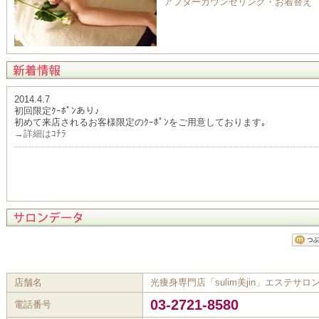
アフターカウンセリング・お着替え
2014.4.7
初回限定ｸｰﾎﾟﾝあり♪
初めて来店されるお客様限定のｸｰﾎﾟﾝをご用意しております｡
→詳細はｺﾁﾗ
店舗名
光痩身専門店「sulim美jin」エステサロ
03-2721-8580
電話番号