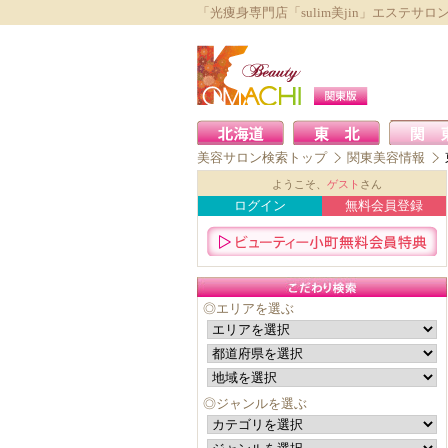
「光痩身専門店「sulim美jin」エステサ
美容サロン検索トップ
関東美容情報
ようこそ、
ゲスト
さん
ログイン
無料会員登録
◎エリアを選ぶ
◎ジャンルを選ぶ