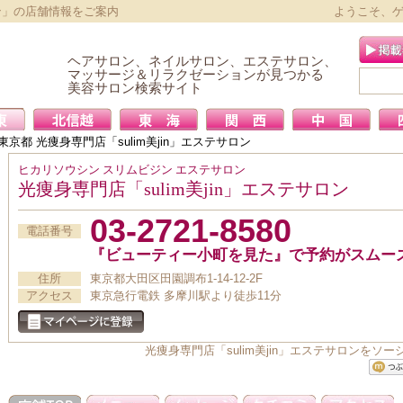
ロン」の店舗情報をご案内
ようこそ、
ヘアサロン、ネイルサロン、エステサロン、
マッサージ＆リラクゼーションが見つかる
美容サロン検索サイト
東京都
光痩身専門店「sulim美jin」エステサロン
ヒカリソウシン スリムビジン エステサロン
光痩身専門店「sulim美jin」エステサロン
03-2721-8580
電話番号
『ビューティー小町を見た』で予約がスムー
住所
東京都大田区田園調布1-14-12-2F
アクセス
東京急行電鉄 多摩川駅より徒歩11分
光痩身専門店「sulim美jin」エステサロンを