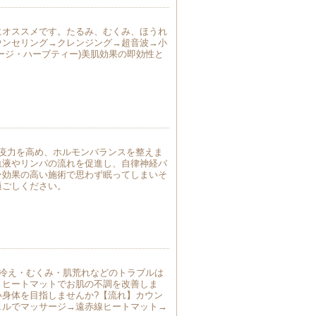
にオススメです。たるみ、むくみ、ほうれ
ウンセリング→クレンジング→超音波→小
ージ・ハーブティー)美肌効果の即効性と
免疫力を高め、ホルモンバランスを整えま
血液やリンパの流れを促進し、自律神経バ
ン効果の高い施術で思わず眠ってしまいそ
過ごしください。
・冷え・むくみ・肌荒れなどのトラブルは
とヒートマットでお肌の不調を改善しま
い身体を目指しませんか?【流れ】カウン
ェルでマッサージ→遠赤線ヒートマット→