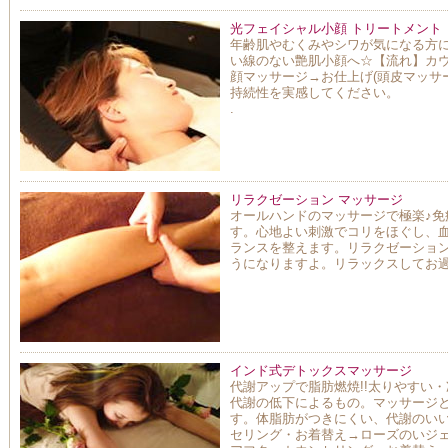
光フェイシャル小顔 トリートメント
年齢肌やむくみやシワが気になる方
い線のない艶肌小顔へ☆【流れ】カ
顔マッサージ→お仕上げ(頭皮マッサ
持続性を実感してください。
.
リラクゼーション マッサージ
オールハンドのマッサージで極楽♪
す。心地よい刺激でコリをほぐし、
ランスを整えます。リラクゼーショ
うになりますよ。リラックスしてお
インド式デトックスマッサージ
代謝アップで脂肪燃焼!!太りやすい
代謝の低下によるもの。マッサージ
す。体脂肪がつきにくい、代謝のい
セリング・お着替え→ローズのいジ