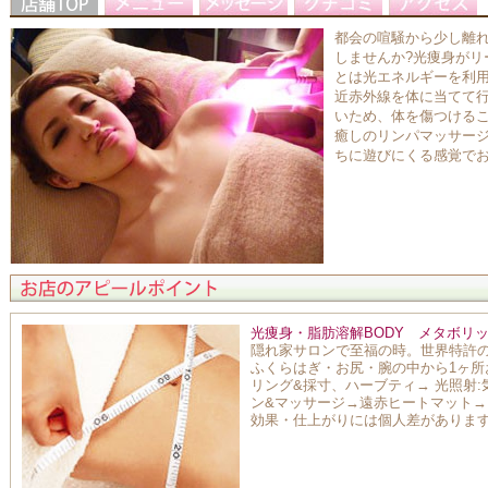
都会の喧騒から少し離
しませんか?光痩身がリ
とは光エネルギーを利
近赤外線を体に当てて
いため、体を傷つけるこ
癒しのリンパマッサージ
ちに遊びにくる感覚で
光痩身・脂肪溶解BODY メタボリッ
隠れ家サロンで至福の時。世界特許
ふくらはぎ・お尻・腕の中から1ヶ
リング&採寸、ハーブティ→ 光照射
ン&マッサージ→遠赤ヒートマット→
効果・仕上がりには個人差がありま