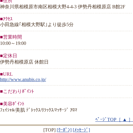
■住所
神奈川県相模原市南区相模大野4-4-3 伊勢丹相模原店 B館2F
■ｱｸｾｽ
小田急線｢相模大野駅｣より徒歩5分
■営業時間
10:00～19:00
■定休日
伊勢丹相模原店 休館日
■URL
http://www.anubis.co.jp/
■こだわりﾎﾟｲﾝﾄ
■美容ﾎﾟｲﾝﾄ
ﾌｪｲｼｬﾙ/美肌 ﾃﾞﾄｯｸｽ/ﾘﾗｯｸｽ/ﾏｯｻｰｼﾞ ｱﾛﾏ
ﾍﾟｰｼﾞTOP［ ▲ ］
[TOP]
[ｸｰﾎﾟﾝ]
[ﾒｯｾｰｼﾞ]