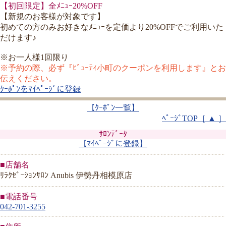
【初回限定】全ﾒﾆｭｰ20%OFF
【新規のお客様が対象です】
初めての方のみお好きなﾒﾆｭｰを定価より20%OFFでご利用いた
だけます♪
※お一人様1回限り
※予約の際、必ず『ﾋﾞｭｰﾃｨ小町のクーポンを利用します』とお
伝えください。
ｸｰﾎﾟﾝをﾏｲﾍﾟｰｼﾞに登録
【ｸｰﾎﾟﾝ一覧】
ﾍﾟｰｼﾞTOP［ ▲ ］
ｻﾛﾝﾃﾞｰﾀ
【ﾏｲﾍﾟｰｼﾞに登録】
■店舗名
ﾘﾗｸｾﾞｰｼｮﾝｻﾛﾝ Anubis 伊勢丹相模原店
■電話番号
042-701-3255