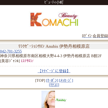
ﾋﾞｭｰﾃｨ小町
ﾛｸﾞｲﾝ
会員登録
ﾘﾗｸｾﾞｰｼｮﾝｻﾛﾝ Anubis 伊勢丹相模原店
042-701-3255
神奈川県相模原市南区相模大野4-4-3 伊勢丹相模原店 B館2F
[美容ｼﾞｬﾝﾙ]
ｴｽﾃｻﾛﾝ/
【ﾏｲﾍﾟｰｼﾞに登録】
[TOP]
[ｸｰﾎﾟﾝ]
[ﾒｯｾｰｼﾞ]
[ｸﾁｺﾐ]