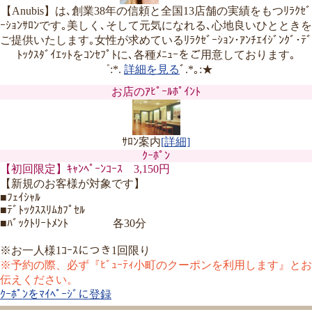
【Anubis】は､創業38年の信頼と全国13店舗の実績をもつﾘﾗｸｾﾞ
ｰｼｮﾝｻﾛﾝです｡美しく､そして元気になれる､心地良いひとときを
ご提供いたします｡女性が求めているﾘﾗｸｾﾞｰｼｮﾝ･ｱﾝﾁｴｲｼﾞﾝｸﾞ･ﾃﾞ
ﾄｯｸｽﾀﾞｲｴｯﾄをｺﾝｾﾌﾟﾄに､各種ﾒﾆｭｰをご用意しております｡
゜:*.
詳細を見る
ﾞ.*｡:★
お店のｱﾋﾟｰﾙﾎﾟｲﾝﾄ
ｻﾛﾝ案内
[詳細]
ｸｰﾎﾟﾝ
【初回限定】ｷｬﾝﾍﾟｰﾝｺｰｽ 3,150円
【新規のお客様が対象です】
■ﾌｪｲｼｬﾙ
■ﾃﾞﾄｯｸｽｽﾘﾑｶﾌﾟｾﾙ
■ﾊﾞｯｸﾄﾘｰﾄﾒﾝﾄ 各30分
※お一人様1ｺｰｽにつき1回限り
※予約の際、必ず『ﾋﾞｭｰﾃｨ小町のクーポンを利用します』とお
伝えください。
ｸｰﾎﾟﾝをﾏｲﾍﾟｰｼﾞに登録