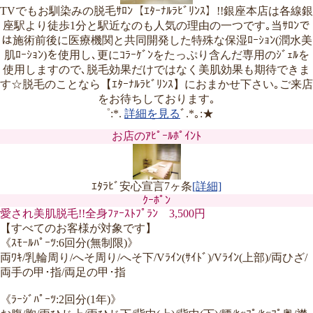
TVでもお馴染みの脱毛ｻﾛﾝ【ｴﾀｰﾅﾙﾗﾋﾞﾘﾝｽ】!!銀座本店は各線銀
座駅より徒歩1分と駅近なのも人気の理由の一つです｡当ｻﾛﾝで
は施術前後に医療機関と共同開発した特殊な保湿ﾛｰｼｮﾝ(潤水美
肌ﾛｰｼｮﾝ)を使用し､更にｺﾗｰｹﾞﾝをたっぷり含んだ専用のｼﾞｪﾙを
使用しますので､脱毛効果だけではなく美肌効果も期待できま
す☆脱毛のことなら【ｴﾀｰﾅﾙﾗﾋﾞﾘﾝｽ】におまかせ下さい｡ご来店
をお待ちしております｡
゜:*.
詳細を見る
ﾞ.*｡:★
お店のｱﾋﾟｰﾙﾎﾟｲﾝﾄ
ｴﾀﾗﾋﾞ安心宣言7ヶ条
[詳細]
ｸｰﾎﾟﾝ
愛され美肌脱毛!!全身ﾌｧｰｽﾄﾌﾟﾗﾝ 3,500円
【すべてのお客様が対象です】
《ｽﾓｰﾙﾊﾟｰﾂ:6回分(無制限)》
両ﾜｷ/乳輪周り/へそ周り/へそ下/Vﾗｲﾝ(ｻｲﾄﾞ)/Vﾗｲﾝ(上部)/両ひざ/
両手の甲･指/両足の甲･指
《ﾗｰｼﾞﾊﾟｰﾂ:2回分(1年)》