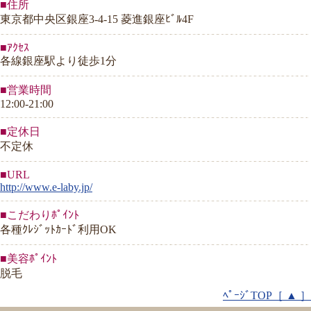
■住所
東京都中央区銀座3-4-15 菱進銀座ﾋﾞﾙ4F
■ｱｸｾｽ
各線銀座駅より徒歩1分
■営業時間
12:00-21:00
■定休日
不定休
■URL
http://www.e-laby.jp/
■こだわりﾎﾟｲﾝﾄ
各種ｸﾚｼﾞｯﾄｶｰﾄﾞ利用OK
■美容ﾎﾟｲﾝﾄ
脱毛
ﾍﾟｰｼﾞTOP［ ▲ ］