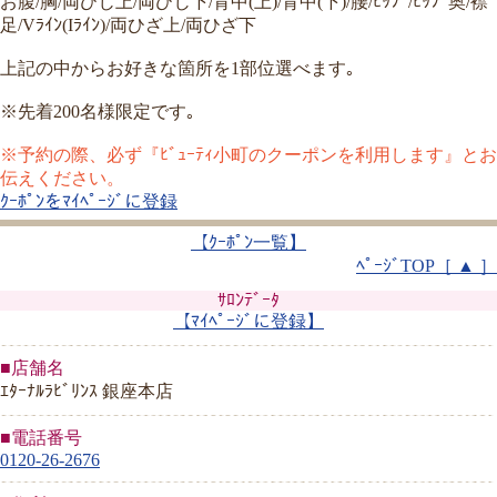
お腹/胸/両ひじ上/両ひじ下/背中(上)/背中(下)/腰/ﾋｯﾌﾟ/ﾋｯﾌﾟ奥/襟
足/Vﾗｲﾝ(Iﾗｲﾝ)/両ひざ上/両ひざ下
上記の中からお好きな箇所を1部位選べます｡
※先着200名様限定です｡
※予約の際、必ず『ﾋﾞｭｰﾃｨ小町のクーポンを利用します』とお
伝えください。
ｸｰﾎﾟﾝをﾏｲﾍﾟｰｼﾞに登録
【ｸｰﾎﾟﾝ一覧】
ﾍﾟｰｼﾞTOP［ ▲ ］
ｻﾛﾝﾃﾞｰﾀ
【ﾏｲﾍﾟｰｼﾞに登録】
■店舗名
ｴﾀｰﾅﾙﾗﾋﾞﾘﾝｽ 銀座本店
■電話番号
0120-26-2676