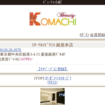
ﾋﾞｭｰﾃｨ小町
ﾛｸﾞｲﾝ
会員登録
ｴﾀｰﾅﾙﾗﾋﾞﾘﾝｽ 銀座本店
0120-26-2676
東京都中央区銀座3-4-15 菱進銀座ﾋﾞﾙ4F
[美容ｼﾞｬﾝﾙ]
ｴｽﾃｻﾛﾝ/
【ﾏｲﾍﾟｰｼﾞに登録】
[TOP]
[ｸｰﾎﾟﾝ]
[ﾒｯｾｰｼﾞ]
[ｸﾁｺﾐ]