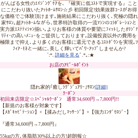
がんばる女性のｴｲｼﾞﾝｸﾞｹｱを､ 『確実に低ｺｽﾄで実現する』こと
にこだわり抜いたｱｯﾄﾎｰﾑｻﾛﾝ☆彡 初回限定!効果抜群ｺｰｽがお得
な価格でご体験頂けます｡施術結果にこだわり抜く､究極の隠れ
家ｻﾛﾝ｡超ｱｯﾄﾎｰﾑながら､世界特許取得の一流ﾏｼﾝのｺﾗﾎﾞﾚｰｼｮﾝと
実力派ｴｽﾃﾃｨｼｬﾝ揃い｡よりお客様の体質や要望にﾌｨｯﾄしたｵﾘｼﾞﾅ
ﾘﾃｨｰの高いﾒﾆｭｰをご提供しております｡設備投資以外の費用を
極限まで抑え､より多くのお客様に還元できるｺｽﾄﾀﾞｳﾝを実現｡ｿ
ﾌｨｱ･ﾓﾈと一緒に､美しく輝いてﾊﾟﾜｰｱｯﾌﾟしませんか?
゜:*.
詳細を見る
ﾞ.*｡:★
お店のｱﾋﾟｰﾙﾎﾟｲﾝﾄ
隠れ家的｢癒しﾗｸﾞｼﾞｭｱﾘｰ｣ｻﾛﾝ
[詳細]
ｸｰﾎﾟﾝ
初回来店限定☆ｽﾍﾟｼｬﾙｸｰﾎﾟﾝ 通常34,600円→7,800円!!
【新規のお客様が対象です】
【ﾒｶﾞｷｬﾋﾞﾃｰｼｮﾝ】+【揉みだしﾏｯｻｰｼﾞ】+【強力ｴﾝﾀﾞﾓﾛｼﾞｰ】
『通常34,600円→7,800円』
55kgの方､体脂肪30%以上の方!超朗報☆