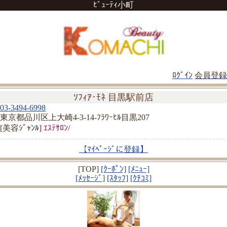
ﾋﾞｭｰﾃｨ小町
ﾛｸﾞｲﾝ
会員登録
ｿﾌｨｱ･ﾓﾈ 目黒駅前店
03-3494-6998
東京都品川区上大崎4-3-14-ﾌﾗﾜｰﾋﾙ目黒207
[美容ｼﾞｬﾝﾙ]
ｴｽﾃｻﾛﾝ/
【ﾏｲﾍﾟｰｼﾞに登録】
[TOP]
[ｸｰﾎﾟﾝ]
[ﾒﾆｭｰ]
[ﾒｯｾｰｼﾞ]
[ｽﾀｯﾌ]
[ｸﾁｺﾐ]