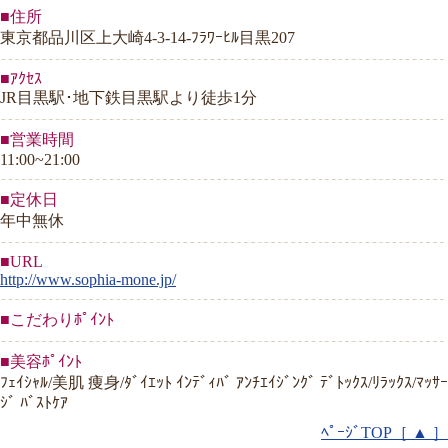
■住所
東京都品川区上大崎4-3-14-ﾌﾗﾜｰﾋﾙ目黒207
■ｱｸｾｽ
JR目黒駅･地下鉄目黒駅より徒歩1分
■営業時間
11:00~21:00
■定休日
年中無休
■URL
http://www.sophia-mone.jp/
■こだわりﾎﾟｲﾝﾄ
■美容ﾎﾟｲﾝﾄ
ﾌｪｲｼｬﾙ/美肌 痩身/ﾀﾞｲｴｯﾄ ｲﾝﾃﾞｨﾊﾞ ｱﾝﾁｴｲｼﾞﾝｸﾞ ﾃﾞﾄｯｸｽ/ﾘﾗｯｸｽ/ﾏｯｻｰ
ｼﾞ ﾊﾞｽﾄｹｱ
ﾍﾟｰｼﾞTOP［ ▲ ］