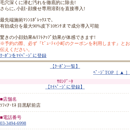
毛穴深くに潜む汚れを徹底的に除去!
さらに､小顔･顔痩せ専用溶剤を直接導入!
最先端施術ﾏｼﾝｴﾎﾟﾚｯｸｽで､
有効成分を最大90%皮下10ｾﾝﾁまで成分導入可能
驚きの小顔効果&ﾘﾌﾄｱｯﾌﾟ効果が体感できます!
※予約の際、必ず『ﾋﾞｭｰﾃｨ小町のクーポンを利用します』とお
伝えください。
ｸｰﾎﾟﾝをﾏｲﾍﾟｰｼﾞに登録
【ｸｰﾎﾟﾝ一覧】
ﾍﾟｰｼﾞTOP［ ▲ ］
ｻﾛﾝﾃﾞｰﾀ
【ﾏｲﾍﾟｰｼﾞに登録】
■店舗名
ｿﾌｨｱ･ﾓﾈ 目黒駅前店
■電話番号
03-3494-6998