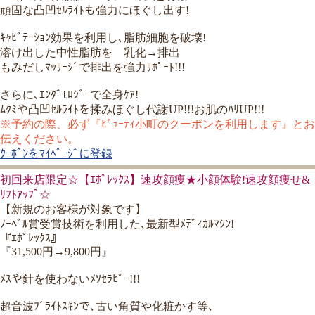
頑固な凸凹ｾﾙﾗｲﾄも強力にほぐし出す!
ｷｬﾋﾞﾃｰｼｮﾝ効果を利用し､脂肪細胞を破壊!
溶け出した中性脂肪を 乳化→排出
もみだしﾏｯｻｰｼﾞで排出を強力ｻﾎﾟｰﾄ!!!
さらに､ｴﾝﾀﾞﾓﾛｼﾞｰで全身ｹｱ!
ﾑｸﾐや凸凹ｾﾙﾗｲﾄを揉みほぐし代謝UP!!!お肌のﾊﾘUP!!!
※予約の際、必ず『ﾋﾞｭｰﾃｨ小町のクーポンを利用します』とお
伝えください。
ｸｰﾎﾟﾝをﾏｲﾍﾟｰｼﾞに登録
初回来店限定☆【ｴﾎﾟﾚｯｸｽ】速攻顔痩★小顔体験!速攻顔痩せ&
ﾘﾌﾄｱｯﾌﾟ☆
【新規のお客様が対象です】
ﾉｰﾍﾞﾙ賞受賞技術を利用した､最新型ﾒﾃﾞｨｶﾙﾏｼﾝ!
『ｴﾎﾟﾚｯｸｽ』
『31,500円→9,800円』
ﾒｽや針を使わないﾒｿｾﾗﾋﾟｰ!!!
超音波ﾌﾞﾗｲﾄｽｷﾝで､古い角質や化粧かす等､