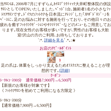
当ｻﾛﾝは､2006年7月にすずらんｶｲﾛﾌﾟﾗｸﾃｨｯｸ大井町整体院の併設
ｻﾛﾝとしてOPENいたしました､ﾍﾞｯﾄﾞ1台､施術者1名の小さなﾌｯ
ﾄｹｱｻﾛﾝです｡ﾄﾞｲﾂのﾌｯﾄｹｱを日本流にｱﾚﾝｼﾞした｢JPﾎﾟﾄﾞﾛｼﾞｰ｣を
ﾍﾞｰｽに､足のお悩みに対する施術を行っており､その他日々のお
疲れを癒すﾌｯﾄﾘﾗｸｾﾞｰｼｮﾝやﾀﾗｿﾃﾗﾋﾟｰなどのﾒﾆｭｰもご用意してお
ります｡現在女性のお客様が多いですが､男性のお客様も大歓
迎!沢山の方のご利用､お待ちしております｡
゜:*.
詳細を見る
ﾞ.*｡:★
お店のｱﾋﾟｰﾙﾎﾟｲﾝﾄ
足の爪は､体重をしっかり支えるためｵﾌｽｸｴｱに整えることが理
想的です｡
[詳細]
ｸｰﾎﾟﾝ
ﾄｰﾀﾙｺｰｽ90分 通常価格7,900円→6,500円
【新規のお客様が対象です】
《 ﾌｯﾄｹｱｻﾛﾝを初めてご利用になる方限定 》
ﾄｰﾀﾙｺｰｽ90分
【通常価格7,900円→6,500円】