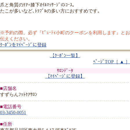
爪と角質のｹｱ+膝下ｵｲﾙﾏｯｻｰｼﾞのｺｰｽ｡
たこが多いなど､ﾄﾗﾌﾞﾙの多い方におすすめです｡
※予約の際、必ず『ﾋﾞｭｰﾃｨ小町のクーポンを利用します』とお
伝えください。
ｸｰﾎﾟﾝをﾏｲﾍﾟｰｼﾞに登録
【ｸｰﾎﾟﾝ一覧】
ﾍﾟｰｼﾞTOP［ ▲ ］
ｻﾛﾝﾃﾞｰﾀ
【ﾏｲﾍﾟｰｼﾞに登録】
■店舗名
すずらんﾌｯﾄｹｱｻﾛﾝ
■電話番号
03-3450-0051
■住所