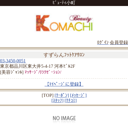
ﾋﾞｭｰﾃｨ小町
ﾛｸﾞｲﾝ
会員登録
すずらんﾌｯﾄｹｱｻﾛﾝ
03-3450-0051
東京都品川区東大井5-4-17 河本ﾋﾞﾙ2F
[美容ｼﾞｬﾝﾙ]
ﾏｯｻｰｼﾞ/ﾘﾗｸｾﾞｰｼｮﾝ/
【ﾏｲﾍﾟｰｼﾞに登録】
[TOP]
[ｸｰﾎﾟﾝ]
[ﾒｯｾｰｼﾞ]
[ｽﾀｯﾌ]
[ｸﾁｺﾐ]