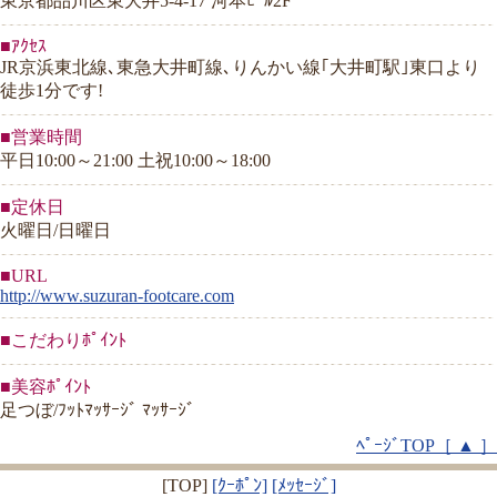
東京都品川区東大井5-4-17 河本ﾋﾞﾙ2F
■ｱｸｾｽ
JR京浜東北線､東急大井町線､りんかい線｢大井町駅｣東口より
徒歩1分です!
■営業時間
平日10:00～21:00 土祝10:00～18:00
■定休日
火曜日/日曜日
■URL
http://www.suzuran-footcare.com
■こだわりﾎﾟｲﾝﾄ
■美容ﾎﾟｲﾝﾄ
足つぼ/ﾌｯﾄﾏｯｻｰｼﾞ ﾏｯｻｰｼﾞ
ﾍﾟｰｼﾞTOP［ ▲ ］
[TOP]
[ｸｰﾎﾟﾝ]
[ﾒｯｾｰｼﾞ]