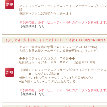
クレンジング→ウォッシング→フェイスマッサージ→プリズム
肌
※肌別マスクは20種類から、選べます
※予約の際、必ず『ビューティー小町のクーポンを利用します
【有効期限】 なし
イタリア発上質【セルライトケア】TROPHIX-体験★ 13000円⇒6000円！
エステ上級者が迷わず選ぶ★トロフィックス(TROPHIX)
大幅な脂肪燃焼とセルライトの改善が可能になりました!
◆◆トロフィックスコラボ ７０分◆◆
初回限定トライアル ￥６，０００ （定価￥13,000）
（分解）トロフィックスマッサージ30分⇒（排出）デトックス
★こんな方にお勧め★
●痩せたい●セルライトをなくしたい●むくみがひどい
●足を細くしたい●カラダがたるんでいる
※予約の際、必ず『ビューティー小町のクーポンを利用します
【有効期限】 なし