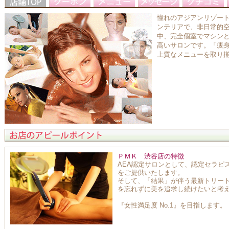
憧れのアジアンリゾー
ンテリアで、非日常的
中、完全個室でマシン
高いサロンです。「痩
上質なメニューを取り
ＰＭＫ 渋谷店の特徴
AEA認定サロンとして、認定セラピ
をご提供いたします。
そして、「結果」が伴う最新トリー
を忘れずに美を追求し続けたいと考
『女性満足度 No.1』を目指します。