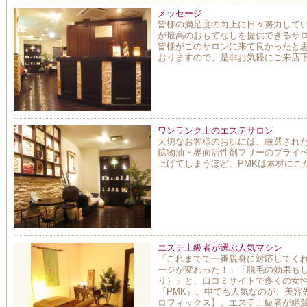
メッセージ
皆様の満足度の向上に日々努力して
が最高のおもてなしを提供できるサ
皆様がこのサロンに来て良かったと
おりますので、是非お気軽にご来店
ワンランク上のエステサロン
大切なお客様のお肌には、厳選され
鉱物油・界面活性剤フリーのプライベー
上げてしまうほど、PMKは素材にこ
エステ上級者が選ぶ人気マシン
「これまでで一番親身に対応してく
ージが変わった！」「脱毛の効果も
り）」と、口コミサイトで多くの女
『PMK』。中でも人気なのが、美容
ロフィックス】。エステ上級者が絶