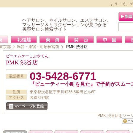
ようこそ、
ヘアサロン、ネイルサロン、エステサロン、
マッサージ＆リラクゼーションが見つかる
美容サロン検索サイト
東京都
渋谷・原宿・明治神宮前
PMK 渋谷店
ピーエムケーしぶやてん
PMK 渋谷店
03-5428-6771
電話番号
『ビューティー小町を見た』で予約がスムー
住所
東京都渋谷区宇田川町33-8塚田ビル6F
アクセス
各線渋谷駅
PMK 渋谷店をソ