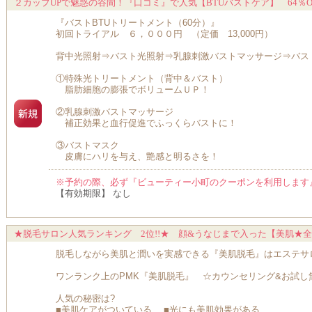
２カップUPで魅惑の谷間！『口コミ』で人気【BTUバストケア】 64％O
『バストBTUトリートメント（60分）』
初回トライアル ６，０００円 （定価 13,000円）
背中光照射⇒バスト光照射⇒乳腺刺激バストマッサージ⇒バス
①特殊光トリートメント（背中＆バスト）
脂肪細胞の膨張でボリュームＵＰ！
②乳腺刺激バストマッサージ
補正効果と血行促進でふっくらバストに！
③バストマスク
皮膚にハリを与え、艶感と明るさを！
※予約の際、必ず『ビューティー小町のクーポンを利用します
【有効期限】 なし
★脱毛サロン人気ランキング 2位!!★ 顔&うなじまで入った【美肌★
脱毛しながら美肌と潤いを実感できる『美肌脱毛』はエステサ
ワンランク上のPMK『美肌脱毛』 ☆カウンセリング&お試し
人気の秘密は?
■美肌ケアがついている ■光にも美肌効果がある