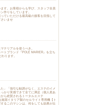
います。お客様からも学び、スタッフ全員
ロン作りをしています。
思っていただける最高級の接客を目指して
下さいませ
たマテリアルを使うべき。
トブランド『POLE MARIER』を立ち
だわります。
れた」「強引な勧誘がなく、エステのイメ
しっかり実感できて全てに満足（個人差あ
性から絶賛されるトータルエステ
先進国イタリア製のセルライト専用機【ト
賛するこのマシンは、何をしても効果が出