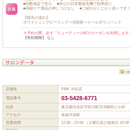
■回数保証で安心 ■安心の日本製脱毛機で効果的に
■高額ケア用品の押しつけなし ■ご紹介がとにかく多いです !
【脱毛の流れ】
ホワイトニングピーリング⇒光照射⇒クールダウンパック
※予約の際、必ず『ビューティー小町のクーポンを利用します
【有効期限】 なし
店舗名
PMK 渋谷店
03-5428-6771
電話番号
住所
東京都渋谷区宇田川町33-8塚田ビル6F
アクセス
各線渋谷駅
営業時間
12:00～23:00 （土曜日及び祝祭日 10:00