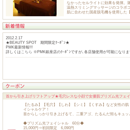
なかったセルライトに効果を発揮。
温熱スリミングマッサージのコラボ
肌に合わせた国産脱毛機を使用した
2012.2.17
★BEAUTY SPOT 期間限定ｸｰﾎﾟﾝ★
PMK最新情報!!!
詳しくは
こちら
※PMK銀座店のｸｰﾎﾟﾝですが､各店舗使用が可能になりま
首から引き上げリフトアップ★毛穴レスな小顔で女優肌プリズム光フェイシャル1
【たるみ】【毛穴】【しわ】【シミ】【くすみ】など女性の肌
イシャルケア！
首からしっかり引き上げるて、二重アゴ、たるんだ頬もキュッ
◆プリズム光フェイシャル 60分◆
15,000円⇒初回限定 6,090円