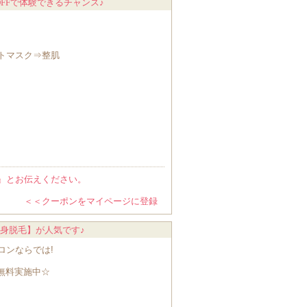
FFで体験できるチャンス♪
トマスク⇒整肌
』とお伝えください。
＜＜クーポンをマイページに登録
全身脱毛】が人気です♪
ロンならでは!
無料実施中☆