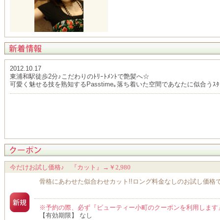
2012.10.17
東浦和駅徒歩2分♪こだわりのﾄﾘｰﾄﾒﾝﾄで艶髪へ☆
可愛く魅せる技を熟知するPasstime｡落ち着いた空間であなたに似合うｽﾀｲ
今だけお試し価格♪ 『カット』→￥2,980
骨格にあわせた似合わせカット!!ロング料金なしのお試し価格で
※予約の際、必ず『ビューティー小町のクーポンを利用します
【有効期限】 なし