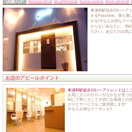
東浦和駅徒歩2分♪ヘア
するPasstime。落
かる!今ならお得なクー
からないあなたに…初
ださい。あなたのお気
東浦和駅徒歩2分♪ヘアトレンドはこ
お気に入りのサロンがなかなか見つか
剣に丁寧にそして大切にお客様との
がりとサービスをご提供致します!
今ならお得なクーポンも!!