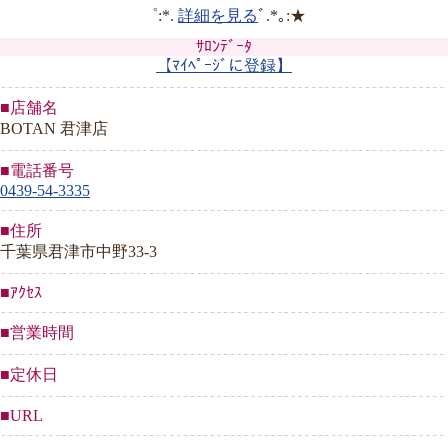
゜:*.
詳細を見る
ﾞ.*｡:★
ｻﾛﾝﾃﾞｰﾀ
【ﾏｲﾍﾟｰｼﾞに登録】
■店舗名
BOTAN 君津店
■電話番号
0439-54-3335
■住所
千葉県君津市中野33-3
■ｱｸｾｽ
■営業時間
■定休日
■URL