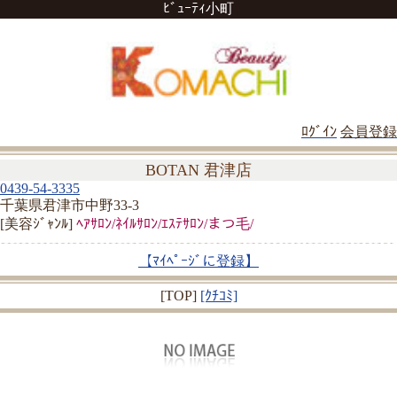
ﾋﾞｭｰﾃｨ小町
ﾛｸﾞｲﾝ
会員登録
BOTAN 君津店
0439-54-3335
千葉県君津市中野33-3
[美容ｼﾞｬﾝﾙ]
ﾍｱｻﾛﾝ/ﾈｲﾙｻﾛﾝ/ｴｽﾃｻﾛﾝ/まつ毛/
【ﾏｲﾍﾟｰｼﾞに登録】
[TOP]
[ｸﾁｺﾐ]