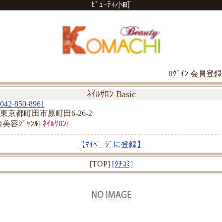
ﾋﾞｭｰﾃｨ小町
ﾛｸﾞｲﾝ
会員登録
ﾈｲﾙｻﾛﾝ Basic
042-850-8961
東京都町田市原町田6-26-2
[美容ｼﾞｬﾝﾙ]
ﾈｲﾙｻﾛﾝ/
【ﾏｲﾍﾟｰｼﾞに登録】
[TOP]
[ｸﾁｺﾐ]