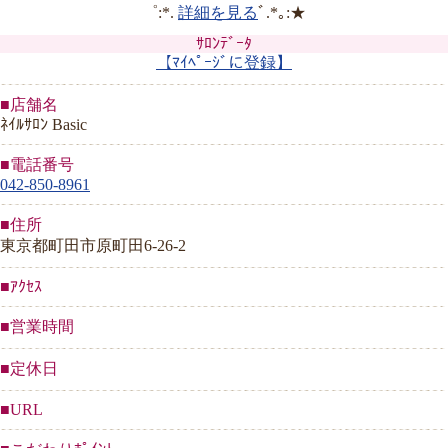
゜:*.
詳細を見る
ﾞ.*｡:★
ｻﾛﾝﾃﾞｰﾀ
【ﾏｲﾍﾟｰｼﾞに登録】
■店舗名
ﾈｲﾙｻﾛﾝ Basic
■電話番号
042-850-8961
■住所
東京都町田市原町田6-26-2
■ｱｸｾｽ
■営業時間
■定休日
■URL