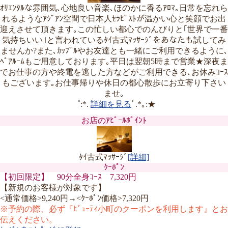
ｵﾘｴﾝﾀﾙな雰囲気､心地良い音楽､ほのかに香るｱﾛﾏ｡日常を忘れら
れるようなｱｼﾞｱﾝ空間で日本人ｾﾗﾋﾟｽﾄが温かい心と笑顔でお出
迎えさせて頂きます｡この忙しい都心でのんびりと｢世界で一番
気持ちいい｣と言われているﾀｲ古式ﾏｯｻｰｼﾞをあなたも試してみ
ませんか?また､ｶｯﾌﾟﾙやお友達とも一緒にご利用できるように､
ﾍﾟｱﾙｰﾑもご用意しております｡平日は翌朝5時まで営業★深夜ま
でお仕事の方や終電を逃した方などがご利用できる､お休みｺｰｽ
もございます｡お仕事帰りや休日の都心散歩にお立寄り下さい
ませ｡
゜:*.
詳細を見る
ﾞ.*｡:★
お店のｱﾋﾟｰﾙﾎﾟｲﾝﾄ
ﾀｲ古式ﾏｯｻｰｼﾞ
[詳細]
ｸｰﾎﾟﾝ
【初回限定】 90分全身ｺｰｽ 7,320円
【新規のお客様が対象です】
<通常価格>9,240円→<ｸｰﾎﾟﾝ価格>7,320円
※予約の際、必ず『ﾋﾞｭｰﾃｨ小町のクーポンを利用します』とお
伝えください。