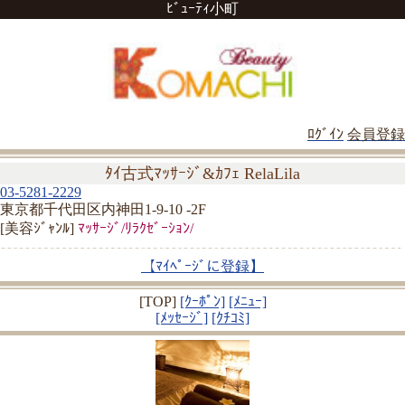
ﾋﾞｭｰﾃｨ小町
ﾛｸﾞｲﾝ
会員登録
ﾀｲ古式ﾏｯｻｰｼﾞ&ｶﾌｪ RelaLila
03-5281-2229
東京都千代田区内神田1-9-10 -2F
[美容ｼﾞｬﾝﾙ]
ﾏｯｻｰｼﾞ/ﾘﾗｸｾﾞｰｼｮﾝ/
【ﾏｲﾍﾟｰｼﾞに登録】
[TOP]
[ｸｰﾎﾟﾝ]
[ﾒﾆｭｰ]
[ﾒｯｾｰｼﾞ]
[ｸﾁｺﾐ]