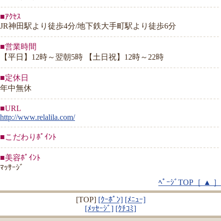
■ｱｸｾｽ
JR神田駅より徒歩4分/地下鉄大手町駅より徒歩6分
■営業時間
【平日】12時～翌朝5時 【土日祝】12時～22時
■定休日
年中無休
■URL
http://www.relalila.com/
■こだわりﾎﾟｲﾝﾄ
■美容ﾎﾟｲﾝﾄ
ﾏｯｻｰｼﾞ
ﾍﾟｰｼﾞTOP［ ▲ ］
[TOP]
[ｸｰﾎﾟﾝ]
[ﾒﾆｭｰ]
[ﾒｯｾｰｼﾞ]
[ｸﾁｺﾐ]