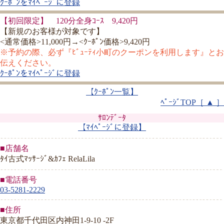
ｸｰﾎﾟﾝをﾏｲﾍﾟｰｼﾞに登録
【初回限定】 120分全身ｺｰｽ 9,420円
【新規のお客様が対象です】
<通常価格>11,000円→<ｸｰﾎﾟﾝ価格>9,420円
※予約の際、必ず『ﾋﾞｭｰﾃｨ小町のクーポンを利用します』とお
伝えください。
ｸｰﾎﾟﾝをﾏｲﾍﾟｰｼﾞに登録
【ｸｰﾎﾟﾝ一覧】
ﾍﾟｰｼﾞTOP［ ▲ ］
ｻﾛﾝﾃﾞｰﾀ
【ﾏｲﾍﾟｰｼﾞに登録】
■店舗名
ﾀｲ古式ﾏｯｻｰｼﾞ&ｶﾌｪ RelaLila
■電話番号
03-5281-2229
■住所
東京都千代田区内神田1-9-10 -2F