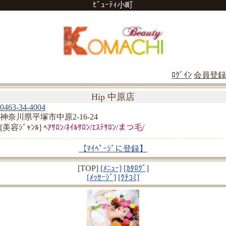
ﾋﾞｭｰﾃｨ小町
ﾛｸﾞｲﾝ
会員登録
Hip 中原店
0463-34-4004
神奈川県平塚市中原2-16-24
[美容ｼﾞｬﾝﾙ]
ﾍｱｻﾛﾝ/ﾈｲﾙｻﾛﾝ/ｴｽﾃｻﾛﾝ/まつ毛/
【ﾏｲﾍﾟｰｼﾞに登録】
[TOP]
[ﾒﾆｭｰ]
[ｶﾀﾛｸﾞ]
[ﾒｯｾｰｼﾞ]
[ｸﾁｺﾐ]