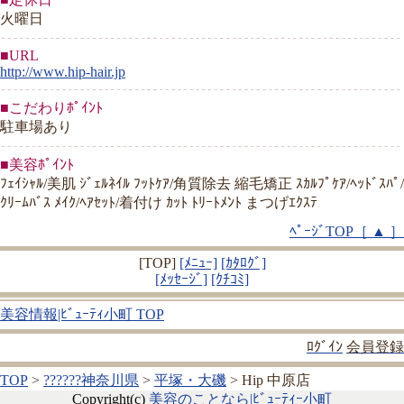
火曜日
■URL
http://www.hip-hair.jp
■こだわりﾎﾟｲﾝﾄ
駐車場あり
■美容ﾎﾟｲﾝﾄ
ﾌｪｲｼｬﾙ/美肌 ｼﾞｪﾙﾈｲﾙ ﾌｯﾄｹｱ/角質除去 縮毛矯正 ｽｶﾙﾌﾟｹｱ/ﾍｯﾄﾞｽﾊﾟ/
ｸﾘｰﾑﾊﾞｽ ﾒｲｸ/ﾍｱｾｯﾄ/着付け ｶｯﾄ ﾄﾘｰﾄﾒﾝﾄ まつげｴｸｽﾃ
ﾍﾟｰｼﾞTOP［ ▲ ］
[TOP]
[ﾒﾆｭｰ]
[ｶﾀﾛｸﾞ]
[ﾒｯｾｰｼﾞ]
[ｸﾁｺﾐ]
美容情報|ﾋﾞｭｰﾃｨ小町 TOP
ﾛｸﾞｲﾝ
会員登録
TOP
>
??????神奈川県
>
平塚・大磯
> Hip 中原店
Copyright(c)
美容のことなら|ﾋﾞｭｰﾃｨｰ小町