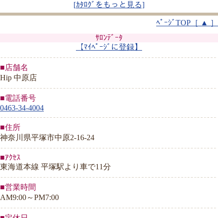
[
ｶﾀﾛｸﾞをもっと見る]
ﾍﾟｰｼﾞTOP［ ▲ ］
ｻﾛﾝﾃﾞｰﾀ
【ﾏｲﾍﾟｰｼﾞに登録】
■店舗名
Hip 中原店
■電話番号
0463-34-4004
■住所
神奈川県平塚市中原2-16-24
■ｱｸｾｽ
東海道本線 平塚駅より車で11分
■営業時間
AM9:00～PM7:00
■定休日