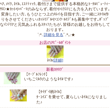
ﾍｱ､ﾒｲｸ､ﾈｲﾙ､ｴｽﾃﾃｨｯｸ､着付けまで提供する本格的なﾄｰﾀﾙﾋﾞｭｰﾃｨｰ
ｻﾛﾝ★ｶｯﾄやﾊﾟｰﾏのみならず､着付やｴｸｽﾃにも力を入れています｡
変身したい方､もうひとつ上のｷﾚｲを目指す方､ご一緒にｽﾀｲﾙ作
りをさせてください♪ｶｯﾄﾓﾃﾞﾙやｺﾝｸｰﾙﾓﾃﾞﾙも募集中です｡ﾎﾟｯﾌﾟ
なｲﾝﾃﾘｱと元気あふれるｽﾀｯﾌたちが､皆様のお越しをお待ちして
おります｡
゜:*.
詳細を見る
ﾞ.*｡:★
お店のｱﾋﾟｰﾙﾎﾟｲﾝﾄ
ﾈｲﾙ
[詳細]
新着ｶﾀﾛｸﾞ
【ﾏｰﾌﾞﾙﾌﾚﾝﾁ】
いちごﾐﾙｸのようなﾈｲﾙです♪
【ﾀｲﾀﾞｲ柄ﾈｲﾙ】
ﾀｰｺｲｽﾞを乗せて､夏らしいﾈｲﾙになりまし
た♪