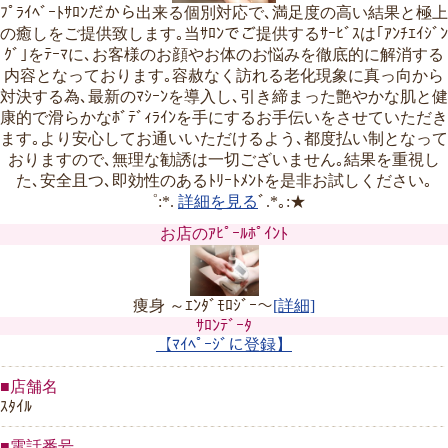
ﾌﾟﾗｲﾍﾞｰﾄｻﾛﾝだから出来る個別対応で､満足度の高い結果と極上
の癒しをご提供致します｡当ｻﾛﾝでご提供するｻｰﾋﾞｽは｢ｱﾝﾁｴｲｼﾞﾝ
ｸﾞ｣をﾃｰﾏに､お客様のお顔やお体のお悩みを徹底的に解消する
内容となっております｡容赦なく訪れる老化現象に真っ向から
対決する為､最新のﾏｼｰﾝを導入し､引き締まった艶やかな肌と健
康的で滑らかなﾎﾞﾃﾞｨﾗｲﾝを手にするお手伝いをさせていただき
ます｡より安心してお通いいただけるよう､都度払い制となって
おりますので､無理な勧誘は一切ございません｡結果を重視し
た､安全且つ､即効性のあるﾄﾘｰﾄﾒﾝﾄを是非お試しください｡
゜:*.
詳細を見る
ﾞ.*｡:★
お店のｱﾋﾟｰﾙﾎﾟｲﾝﾄ
痩身 ～ｴﾝﾀﾞﾓﾛｼﾞｰ～
[詳細]
ｻﾛﾝﾃﾞｰﾀ
【ﾏｲﾍﾟｰｼﾞに登録】
■店舗名
ｽﾀｲﾙ
■電話番号