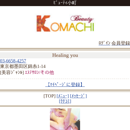
ﾋﾞｭｰﾃｨ小町
ﾛｸﾞｲﾝ
会員登録
Healing you
03-6658-4257
東京都墨田区錦糸1-14
[美容ｼﾞｬﾝﾙ]
ｴｽﾃｻﾛﾝ/その他
【ﾏｲﾍﾟｰｼﾞに登録】
[TOP]
[ﾒﾆｭｰ]
[ﾒｯｾｰｼﾞ]
[ｸﾁｺﾐ]