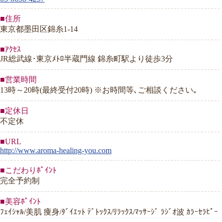
■住所
東京都墨田区錦糸1-14
■ｱｸｾｽ
JR総武線･東京ﾒﾄﾛ半蔵門線 錦糸町駅より徒歩3分
■営業時間
13時～20時(最終受付20時) ※お時間等､ご相談ください｡
■定休日
不定休
■URL
http://www.aroma-healing-you.com
■こだわりﾎﾟｲﾝﾄ
完全予約制
■美容ﾎﾟｲﾝﾄ
ﾌｪｲｼｬﾙ/美肌 痩身/ﾀﾞｲｴｯﾄ ﾃﾞﾄｯｸｽ/ﾘﾗｯｸｽ/ﾏｯｻｰｼﾞ ﾗｼﾞｵ波 ｶﾗｰｾﾗﾋﾟｰ