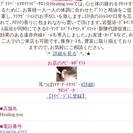
ﾌﾟﾗｲﾍﾞｰﾄｱﾛﾏﾃﾗﾋﾟｰｻﾛﾝ☆Healing youでは､心と体の疲れをﾘｾｯﾄす
るために､お客様一人一人の体調に合わせたﾌﾟﾗﾝと精油をご提
案し､ﾘﾗｸｾﾞｰｼｮﾝのお手伝いを致します｡日頃のｽﾄﾚｽや日常を忘
れて､ｱﾛﾏの香りに包まれながら寛いで頂けます｡岩盤浴･ｹﾞﾙﾏﾆｳ
ﾑ温浴が同時にできるﾋｰﾘﾝｸﾞｽﾊﾟﾁｪｱや､ﾀﾞｲｴｯﾄ･新陳代謝促進に
効果のある遠赤外線ﾄﾞｰﾑも導入しました｡お友達･ｶｯﾌﾟﾙなど､お
二人でのご来店も可能です｡痩身ｺｰｽも､豊富に取り揃えており
ますので､お気軽にご相談ください｡
゜:*.
詳細を見る
ﾞ.*｡:★
お店のｱﾋﾟｰﾙﾎﾟｲﾝﾄ
耳つぼ(ｲﾔｰｱｰﾄｾﾗﾋﾟｰ)
[詳細]
ｻﾛﾝﾃﾞｰﾀ
【ﾏｲﾍﾟｰｼﾞに登録】
■店舗名
Healing you
■電話番号
03-6658-4257