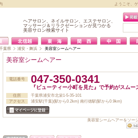
内
ようこそ、
ヘアサロン、ネイルサロン、エステサロン、
マッサージ＆リラクゼーションが見つかる
美容サロン検索サイト
千葉県
浦安・舞浜
美容室シームヘアー
美容室シームヘアー
047-350-0341
電話番号
『ビューティー小町を見た』で予約がスムー
住所
千葉県浦安市北栄1-5-35-101
アクセス
浦安駅(千葉)(駅から0.2km) 南行徳駅(駅から0.9km)
美容室シームヘアーをソー