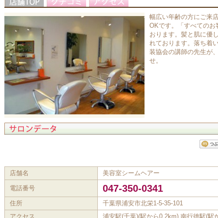
幅広い年齢の方にご来
OKです。「すべてのお
おります。髪と肌に優
れております。落ち着
装協会の講師の先生が
せ。
店舗名
美容室シームヘアー
047-350-0341
電話番号
住所
千葉県浦安市北栄1-5-35-101
アクセス
浦安駅(千葉)(駅から0.2km) 南行徳駅(駅か