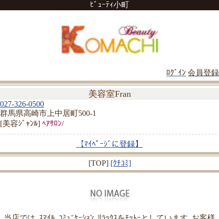
ﾋﾞｭｰﾃｨ小町
ﾛｸﾞｲﾝ
会員登録
美容室Fran
027-326-0500
群馬県高崎市上中居町500-1
[美容ｼﾞｬﾝﾙ]
ﾍｱｻﾛﾝ/
【ﾏｲﾍﾟｰｼﾞに登録】
[TOP]
[ｸﾁｺﾐ]
当店では､ｽﾏｲﾙ､ｺﾐｭﾆｹｰｼｮﾝ､ﾘﾗｯｸｽをﾓｯﾄｰとしています｡お客様