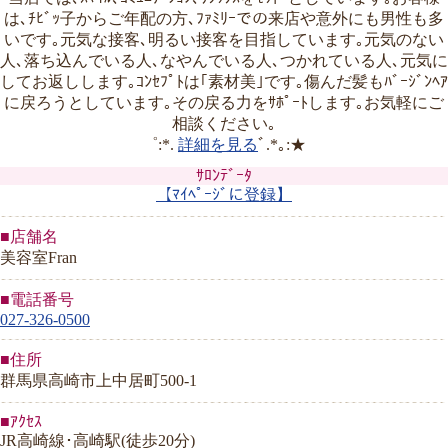
は､ﾁﾋﾞｯ子からご年配の方､ﾌｧﾐﾘｰでの来店や意外にも男性も多
いです｡元気な接客､明るい接客を目指しています｡元気のない
人､落ち込んでいる人､なやんでいる人､つかれている人､元気に
してお返しします｡ｺﾝｾﾌﾟﾄは｢素材美｣です｡傷んだ髪もﾊﾞｰｼﾞﾝﾍｱ
に戻ろうとしています｡その戻る力をｻﾎﾟｰﾄします｡お気軽にご
相談ください｡
゜:*.
詳細を見る
ﾞ.*｡:★
ｻﾛﾝﾃﾞｰﾀ
【ﾏｲﾍﾟｰｼﾞに登録】
■店舗名
美容室Fran
■電話番号
027-326-0500
■住所
群馬県高崎市上中居町500-1
■ｱｸｾｽ
JR高崎線･高崎駅(徒歩20分)