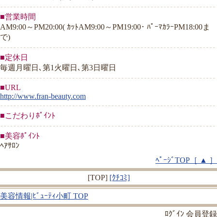
■営業時間
AM9:00～PM20:00( ｶｯﾄAM9:00～PM19:00･ ﾊﾟｰﾏｶﾗｰPM18:00ま
で)
■定休日
毎週月曜日､第1火曜日､第3日曜日
■URL
http://www.fran-beauty.com
■こだわりﾎﾟｲﾝﾄ
■美容ﾎﾟｲﾝﾄ
ﾍｱｻﾛﾝ
ﾍﾟｰｼﾞTOP［ ▲ ］
[TOP]
[ｸﾁｺﾐ]
美容情報|ﾋﾞｭｰﾃｨ小町 TOP
ﾛｸﾞｲﾝ
会員登録