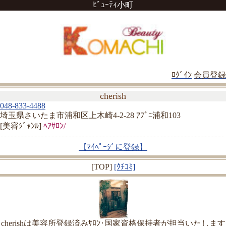
ﾋﾞｭｰﾃｨ小町
ﾛｸﾞｲﾝ
会員登録
cherish
048-833-4488
埼玉県さいたま市浦和区上木崎4-2-28 ｱﾌﾞﾆ浦和103
[美容ｼﾞｬﾝﾙ]
ﾍｱｻﾛﾝ/
【ﾏｲﾍﾟｰｼﾞに登録】
[TOP]
[ｸﾁｺﾐ]
cherishは美容所登録済みｻﾛﾝ･国家資格保持者が担当いたします