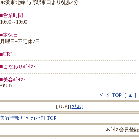
JR浜東北線 与野駅東口より徒歩4分
■営業時間
10:00～19:00
■定休日
月曜日+不定休2日
■URL
■こだわりﾎﾟｲﾝﾄ
■美容ﾎﾟｲﾝﾄ
ﾍｱｻﾛﾝ
ﾍﾟｰｼﾞTOP［ ▲ ］
[TOP]
[ｸﾁｺﾐ]
美容情報|ﾋﾞｭｰﾃｨ小町 TOP
ﾛｸﾞｲﾝ
会員登録