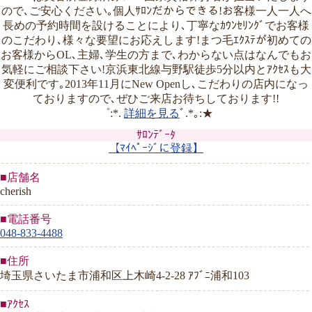
ので､ご安心ください｡個人ｻﾛﾝだからできる!お客様一人一人へ
長めの予約時間を設けることにより､丁寧なｶｳﾝｾﾘﾝｸﾞでお客様
のこだわり､様々な要望にお応えします!まつ毛ｴｸｽﾃが初めての
お客様からOL､主婦､学生の方まで､わからない点はなんでもお
気軽にご相談下さい!京浜東北線与野駅徒歩5分以内とｱｸｾｽも大
変便利です｡2013年11月にNew Openし､こだわりの店内になっ
ておりますので､ぜひご来店お待ちしております!!
゜:*.
詳細を見る
ﾞ.*｡:★
ｻﾛﾝﾃﾞｰﾀ
【ﾏｲﾍﾟｰｼﾞに登録】
■店舗名
cherish
■電話番号
048-833-4488
■住所
埼玉県さいたま市浦和区上木崎4-2-28 ｱﾌﾞﾆ浦和103
■ｱｸｾｽ