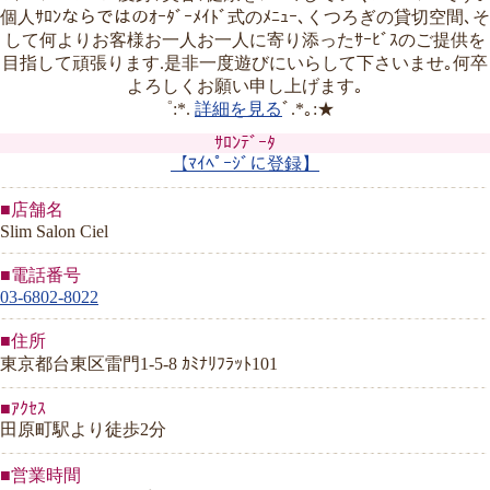
個人ｻﾛﾝならではのｵｰﾀﾞｰﾒｲﾄﾞ式のﾒﾆｭｰ､くつろぎの貸切空間､そ
して何よりお客様お一人お一人に寄り添ったｻｰﾋﾞｽのご提供を
目指して頑張ります.是非一度遊びにいらして下さいませ｡何卒
よろしくお願い申し上げます｡
゜:*.
詳細を見る
ﾞ.*｡:★
ｻﾛﾝﾃﾞｰﾀ
【ﾏｲﾍﾟｰｼﾞに登録】
■店舗名
Slim Salon Ciel
■電話番号
03-6802-8022
■住所
東京都台東区雷門1-5-8 ｶﾐﾅﾘﾌﾗｯﾄ101
■ｱｸｾｽ
田原町駅より徒歩2分
■営業時間