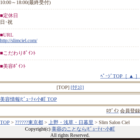
10:00～18:00(最終受付)
■定休日
日･祝
■URL
http://slimciel.com/
■こだわりﾎﾟｲﾝﾄ
■美容ﾎﾟｲﾝﾄ
ﾍﾟｰｼﾞTOP［ ▲ ］
[TOP]
[ｸﾁｺﾐ]
美容情報|ﾋﾞｭｰﾃｨ小町 TOP
ﾛｸﾞｲﾝ
会員登録
TOP
>
??????東京都
>
上野・浅草・日暮里
> Slim Salon Ciel
Copyright(c)
美容のことなら|ﾋﾞｭｰﾃｨｰ小町
All rights Reserved.