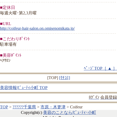
■定休日
毎週火曜･第2,3月曜
■URL
http://coifeur-hair-salon.on.omisenomikata.jp/
■こだわりﾎﾟｲﾝﾄ
駐車場有
■美容ﾎﾟｲﾝﾄ
ﾍｱｻﾛﾝ
ﾍﾟｰｼﾞTOP［ ▲ ］
[TOP]
[ｸﾁｺﾐ]
美容情報|ﾋﾞｭｰﾃｨ小町 TOP
ﾛｸﾞｲﾝ
会員登録
TOP
>
??????千葉県
>
市原・木更津
> Coifeur
Copyright(c)
美容のことなら|ﾋﾞｭｰﾃｨｰ小町