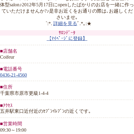
体型salon♪2012年5月17日にopenしたばかりのお店を一緒に作っ
ていただけませんか?♪是非お近くをお通りの際は､お越しくだ
さいませ｡
゜:*.
詳細を見る
ﾞ.*｡:★
ｻﾛﾝﾃﾞｰﾀ
【ﾏｲﾍﾟｰｼﾞに登録】
■店舗名
Coifeur
■電話番号
0436-21-4560
■住所
千葉県市原市更級1-4-4
■ｱｸｾｽ
五井駅東口近付近のｾﾌﾞﾝｲﾚﾌﾞﾝの近くです｡
■営業時間
09:30～19:00