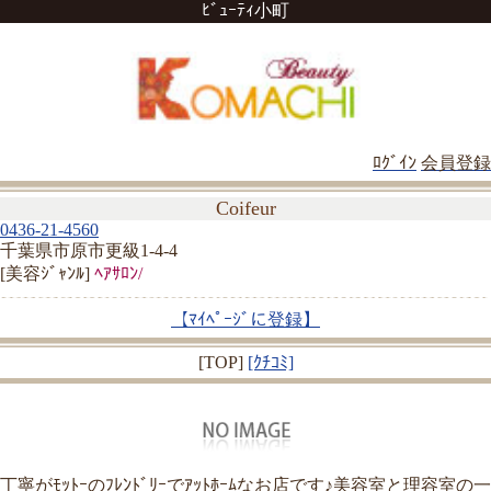
ﾋﾞｭｰﾃｨ小町
ﾛｸﾞｲﾝ
会員登録
Coifeur
0436-21-4560
千葉県市原市更級1-4-4
[美容ｼﾞｬﾝﾙ]
ﾍｱｻﾛﾝ/
【ﾏｲﾍﾟｰｼﾞに登録】
[TOP]
[ｸﾁｺﾐ]
丁寧がﾓｯﾄｰのﾌﾚﾝﾄﾞﾘｰでｱｯﾄﾎｰﾑなお店です♪美容室と理容室の一