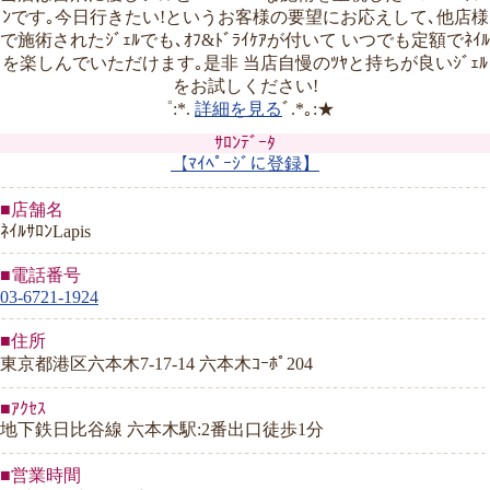
ﾝです｡今日行きたい!というお客様の要望にお応えして､他店様
で施術されたｼﾞｪﾙでも､ｵﾌ&ﾄﾞﾗｲｹｱが付いて いつでも定額でﾈｲﾙ
を楽しんでいただけます｡是非 当店自慢のﾂﾔと持ちが良いｼﾞｪﾙ
をお試しください!
゜:*.
詳細を見る
ﾞ.*｡:★
ｻﾛﾝﾃﾞｰﾀ
【ﾏｲﾍﾟｰｼﾞに登録】
■店舗名
ﾈｲﾙｻﾛﾝLapis
■電話番号
03-6721-1924
■住所
東京都港区六本木7-17-14 六本木ｺｰﾎﾟ204
■ｱｸｾｽ
地下鉄日比谷線 六本木駅:2番出口徒歩1分
■営業時間