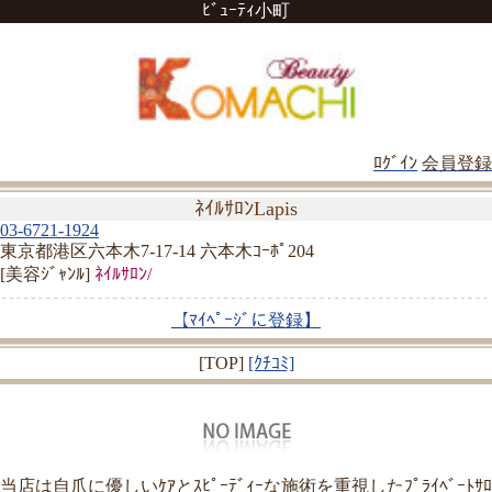
ﾋﾞｭｰﾃｨ小町
ﾛｸﾞｲﾝ
会員登録
ﾈｲﾙｻﾛﾝLapis
03-6721-1924
東京都港区六本木7-17-14 六本木ｺｰﾎﾟ204
[美容ｼﾞｬﾝﾙ]
ﾈｲﾙｻﾛﾝ/
【ﾏｲﾍﾟｰｼﾞに登録】
[TOP]
[ｸﾁｺﾐ]
当店は自爪に優しいｹｱとｽﾋﾟｰﾃﾞｨｰな施術を重視したﾌﾟﾗｲﾍﾞｰﾄｻﾛ