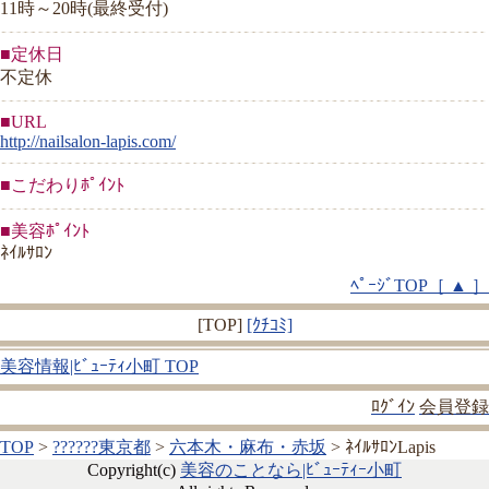
11時～20時(最終受付)
■定休日
不定休
■URL
http://nailsalon-lapis.com/
■こだわりﾎﾟｲﾝﾄ
■美容ﾎﾟｲﾝﾄ
ﾈｲﾙｻﾛﾝ
ﾍﾟｰｼﾞTOP［ ▲ ］
[TOP]
[ｸﾁｺﾐ]
美容情報|ﾋﾞｭｰﾃｨ小町 TOP
ﾛｸﾞｲﾝ
会員登録
TOP
>
??????東京都
>
六本木・麻布・赤坂
> ﾈｲﾙｻﾛﾝLapis
Copyright(c)
美容のことなら|ﾋﾞｭｰﾃｨｰ小町