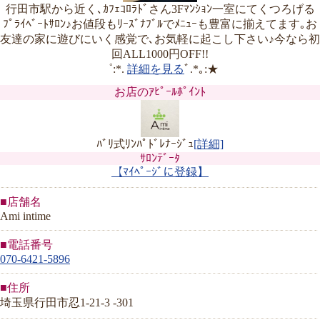
行田市駅から近く､ｶﾌｪｺﾛﾗﾄﾞさん3Fﾏﾝｼｮﾝ一室にてくつろげる
ﾌﾟﾗｲﾍﾞｰﾄｻﾛﾝ♪お値段もﾘｰｽﾞﾅﾌﾞﾙでﾒﾆｭｰも豊富に揃えてます｡お
友達の家に遊びにいく感覚で､お気軽に起こし下さい♪今なら初
回ALL1000円OFF!!
゜:*.
詳細を見る
ﾞ.*｡:★
お店のｱﾋﾟｰﾙﾎﾟｲﾝﾄ
ﾊﾞﾘ式ﾘﾝﾊﾟﾄﾞﾚﾅｰｼﾞｭ
[詳細]
ｻﾛﾝﾃﾞｰﾀ
【ﾏｲﾍﾟｰｼﾞに登録】
■店舗名
Ami intime
■電話番号
070-6421-5896
■住所
埼玉県行田市忍1-21-3 -301