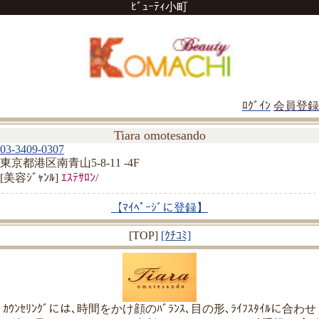
ﾋﾞｭｰﾃｨ小町
ﾛｸﾞｲﾝ
会員登録
Tiara omotesando
03-3409-0307
東京都港区南青山5-8-11 -4F
[美容ｼﾞｬﾝﾙ]
ｴｽﾃｻﾛﾝ/
【ﾏｲﾍﾟｰｼﾞに登録】
[TOP]
[ｸﾁｺﾐ]
ｶｳﾝｾﾘﾝｸﾞには､時間をかけ顔のﾊﾞﾗﾝｽ､目の形､ﾗｲﾌｽﾀｲﾙに合わせ