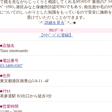
て鏡を見ながらじっくりと相談してくれるｶｳﾝｾﾘﾝｸﾞ重視のﾌﾟﾗｲ
ﾍﾞｰﾄｻﾛﾝ｡港区みなと保健所許認可ｻﾛﾝでもあり､衛生面や毛のｹｱ
についてのしっかりとした知識をもっているので安全に施術を
受けていただくことができます｡
゜:*.
詳細を見る
ﾞ.*｡:★
ｻﾛﾝﾃﾞｰﾀ
【ﾏｲﾍﾟｰｼﾞに登録】
■店舗名
Tiara omotesando
■電話番号
03-3409-0307
■住所
東京都港区南青山5-8-11 -4F
■ｱｸｾｽ
表参道駅 B3出口から徒歩3分
■営業時間
11:00～20:00