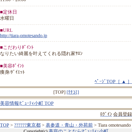
■定休日
水曜日
■URL
http://tiara-omotesando.jp
■こだわりﾎﾟｲﾝﾄ
なりたい綺麗を叶えてくれる隠れ家ｻﾛﾝ
■美容ﾎﾟｲﾝﾄ
痩身/ﾀﾞｲｴｯﾄ
ﾍﾟｰｼﾞTOP［ ▲ ］
[TOP]
[ｸﾁｺﾐ]
美容情報|ﾋﾞｭｰﾃｨ小町 TOP
ﾛｸﾞｲﾝ
会員登録
TOP
>
??????東京都
>
表参道・青山・外苑前
> Tiara omotesando
Copyright(c)
美容のことなら|ﾋﾞｭｰﾃｨｰ小町