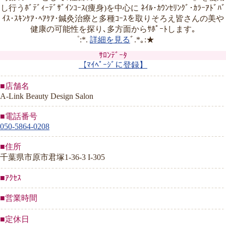
し行うﾎﾞﾃﾞｨｰﾃﾞｻﾞｲﾝｺｰｽ(痩身)を中心に ﾈｲﾙ･ｶｳﾝｾﾘﾝｸﾞ･ｶﾗｰｱﾄﾞﾊﾞ
ｲｽ･ｽｷﾝｹｱ･ﾍｱｹｱ･鍼灸治療と多種ｺｰｽを取りそろえ皆さんの美や
健康の可能性を探り､多方面からｻﾎﾟｰﾄします｡
゜:*.
詳細を見る
ﾞ.*｡:★
ｻﾛﾝﾃﾞｰﾀ
【ﾏｲﾍﾟｰｼﾞに登録】
■店舗名
A-Link Beauty Design Salon
■電話番号
050-5864-0208
■住所
千葉県市原市君塚1-36-3 I-305
■ｱｸｾｽ
■営業時間
■定休日