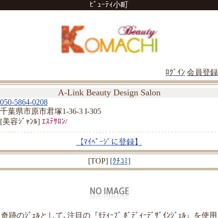
ﾋﾞｭｰﾃｨ小町
ﾛｸﾞｲﾝ
会員登録
A-Link Beauty Design Salon
050-5864-0208
千葉県市原市君塚1-36-3 I-305
[美容ｼﾞｬﾝﾙ]
ｴｽﾃｻﾛﾝ/
【ﾏｲﾍﾟｰｼﾞに登録】
[TOP]
[ｸﾁｺﾐ]
奇跡のｼﾞｪﾙとして､注目の『ﾓﾃｨｰﾌﾞ ﾎﾞﾃﾞｨｰﾃﾞｻﾞｲﾝｼﾞｪﾙ』を使用