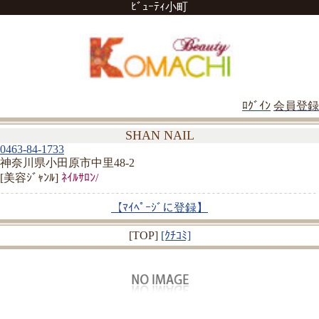
ﾋﾞｭｰﾃｨ小町
ﾛｸﾞｲﾝ
会員登録
SHAN NAIL
0463-84-1733
神奈川県小田原市中里48-2
[美容ｼﾞｬﾝﾙ]
ﾈｲﾙｻﾛﾝ/
【ﾏｲﾍﾟｰｼﾞに登録】
[TOP]
[ｸﾁｺﾐ]