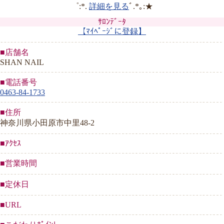
゜:*.
詳細を見る
ﾞ.*｡:★
ｻﾛﾝﾃﾞｰﾀ
【ﾏｲﾍﾟｰｼﾞに登録】
■店舗名
SHAN NAIL
■電話番号
0463-84-1733
■住所
神奈川県小田原市中里48-2
■ｱｸｾｽ
■営業時間
■定休日
■URL